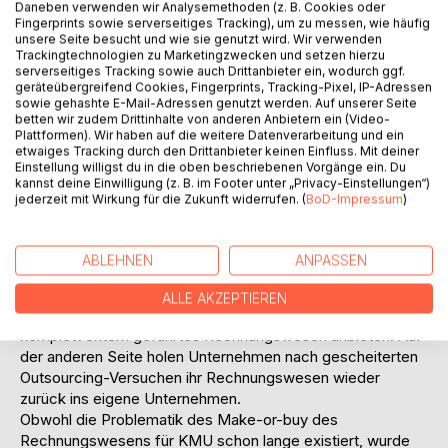
Daneben verwenden wir Analysemethoden (z. B. Cookies oder
Unternehmensleitung gefällt. Da in KMU die
Fingerprints sowie serverseitiges Tracking), um zu messen, wie häufig
unsere Seite besucht und wie sie genutzt wird. Wir verwenden
Unternehmensleitung relativ wenig kaufmännisches Wissen
Trackingtechnologien zu Marketingzwecken und setzen hierzu
hat, wird das Rechnungswesen nur als gesetzliche
serverseitiges Tracking sowie auch Drittanbieter ein, wodurch ggf.
Notwendigkeit und weniger als unterstützendes Instrument
geräteübergreifend Cookies, Fingerprints, Tracking-Pixel, IP-Adressen
sowie gehashte E-Mail-Adressen genutzt werden. Auf unserer Seite
angesehen. Demzufolge wird diesem Bereich kaum
betten wir zudem Drittinhalte von anderen Anbietern ein (Video-
Beachtung geschenkt und v. a. in kleinen Unternehmen die
Plattformen). Wir haben auf die weitere Datenverarbeitung und ein
Bearbeitung auf den Steuerberater abgeschoben. Andere
etwaiges Tracking durch den Drittanbieter keinen Einfluss. Mit deiner
Unternehmer möchten grundsätzlich keine Daten aus dem
Einstellung willigst du in die oben beschriebenen Vorgänge ein. Du
kannst deine Einwilligung (z. B. im Footer unter „Privacy-Einstellungen“)
Haus geben und ziehen deshalb eine vollständige interne
jederzeit mit Wirkung für die Zukunft widerrufen. (
BoD-Impressum
)
Bearbeitung vor.
Großunternehmen und große Mittelständler haben ihr
Rechnungswesen grundsätzlich selbst geführt. In den
ABLEHNEN
ANPASSEN
letzten Jahren sind jedoch auch diese dazu übergegangen,
das Rechnungswesen an externe Firmen abzugeben.
ALLE AKZEPTIEREN
Zudem drängen Unternehmen auf den Markt, die ein
komplett extern geführtes Rechnungswesen anbieten. Auf
der anderen Seite holen Unternehmen nach gescheiterten
Outsourcing-Versuchen ihr Rechnungswesen wieder
zurück ins eigene Unternehmen.
Obwohl die Problematik des Make-or-buy des
Rechnungswesens für KMU schon lange existiert, wurde