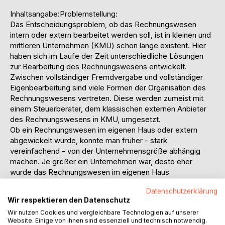
Inhaltsangabe:Problemstellung:
Das Entscheidungsproblem, ob das Rechnungswesen
intern oder extern bearbeitet werden soll, ist in kleinen und
mittleren Unternehmen (KMU) schon lange existent. Hier
haben sich im Laufe der Zeit unterschiedliche Lösungen
zur Bearbeitung des Rechnungswesens entwickelt.
Zwischen vollständiger Fremdvergabe und vollständiger
Eigenbearbeitung sind viele Formen der Organisation des
Rechnungswesens vertreten. Diese werden zumeist mit
einem Steuerberater, dem klassischen externen Anbieter
des Rechnungswesens in KMU, umgesetzt.
Ob ein Rechnungswesen im eigenen Haus oder extern
abgewickelt wurde, konnte man früher - stark
vereinfachend - von der Unternehmensgröße abhängig
machen. Je größer ein Unternehmen war, desto eher
wurde das Rechnungswesen im eigenen Haus
abgewickelt. Die Entscheidung für oder gegen ein eigenes
Datenschutzerklärung
Rechnungswesen wurde und wird allerdings selten durch
Wir respektieren den Datenschutz
Analysen gestützt, sondern insbesondere in durch die
Wir nutzen Cookies und vergleichbare Technologien auf unserer
Eigentümer geführten Unternehmen aufgrund der
Website. Einige von ihnen sind essenziell und technisch notwendig.
subjektiven, persönlichen Vorstellungen der