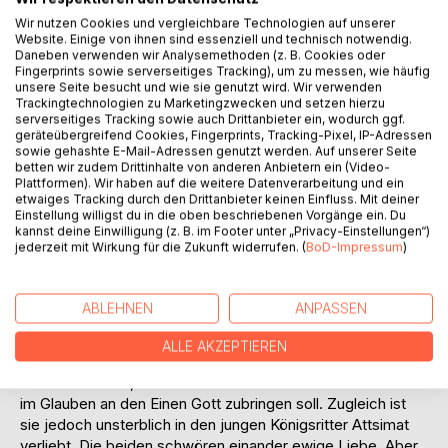
Auf die Merkliste
Wir nutzen Cookies und vergleichbare Technologien auf unserer
Website. Einige von ihnen sind essenziell und technisch notwendig.
Titel bewerten
Daneben verwenden wir Analysemethoden (z. B. Cookies oder
Fingerprints sowie serverseitiges Tracking), um zu messen, wie häufig
unsere Seite besucht und wie sie genutzt wird. Wir verwenden
Trackingtechnologien zu Marketingzwecken und setzen hierzu
serverseitiges Tracking sowie auch Drittanbieter ein, wodurch ggf.
geräteübergreifend Cookies, Fingerprints, Tracking-Pixel, IP-Adressen
sowie gehashte E-Mail-Adressen genutzt werden. Auf unserer Seite
betten wir zudem Drittinhalte von anderen Anbietern ein (Video-
Plattformen). Wir haben auf die weitere Datenverarbeitung und ein
BESCHREIBUNG
etwaiges Tracking durch den Drittanbieter keinen Einfluss. Mit deiner
Einstellung willigst du in die oben beschriebenen Vorgänge ein. Du
kannst deine Einwilligung (z. B. im Footer unter „Privacy-Einstellungen“)
jederzeit mit Wirkung für die Zukunft widerrufen. (
BoD-Impressum
)
Majolin wächst im Waisenhaus der Stadt Anthelion auf. Als
sie an einem Fieber zu sterben droht, wird sie von der
Eisgöttin Soraya gerettet, die ihr offenbart, dass sie eine
ABLEHNEN
ANPASSEN
der letzten Überlebenden des untergegangenen Volkes der
Sitím ist. Eine böse Hexe hat Soraya einst ihrer Macht
ALLE AKZEPTIEREN
beraubt. Majolin verspricht, ihr Leben in den Dienst der
Göttin zu stellen, obwohl sie ihr weiteres Leben im Kloster
im Glauben an den Einen Gott zubringen soll. Zugleich ist
sie jedoch unsterblich in den jungen Königsritter Attsimat
verliebt. Die beiden schwören einander ewige Liebe. Aber