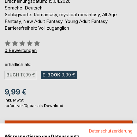
Erscheinungsdatum: 15.04.2026
Sprache: Deutsch
Schlagworte: Romantasy, mystical romantasy, All Age
Fantasy, New Adult Fantasy, Young Adult Fantasy
Barrierefreiheit: Voll zugänglich
Bewertung::
0%
0
Bewertungen
erhältlich als:
BUCH
17,99 €
E-BOOK
9,99 €
9,99 €
inkl. MwSt.
sofort verfügbar als Download
IN DEN WARENKORB
Datenschutzerklärung
Wir respektieren den Datenschutz