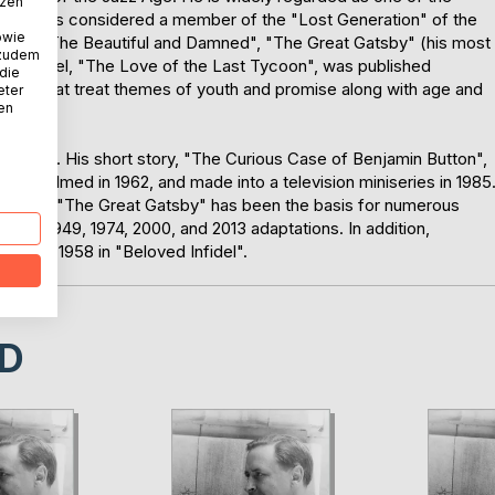
tzen
tzgerald is considered a member of the "Lost Generation" of the
owie
adise", "The Beautiful and Damned", "The Great Gatsby" (his most
 zudem
ished novel, "The Love of the Last Tycoon", was published
 die
ories that treat themes of youth and promise along with age and
eter
nen
y times. His short story, "The Curious Case of Benjamin Button",
" was filmed in 1962, and made into a television miniseries in 1985
d 2010. "The Great Gatsby" has been the basis for numerous
1926, 1949, 1974, 2000, and 2013 adaptations. In addition,
ized in 1958 in "Beloved Infidel".
D