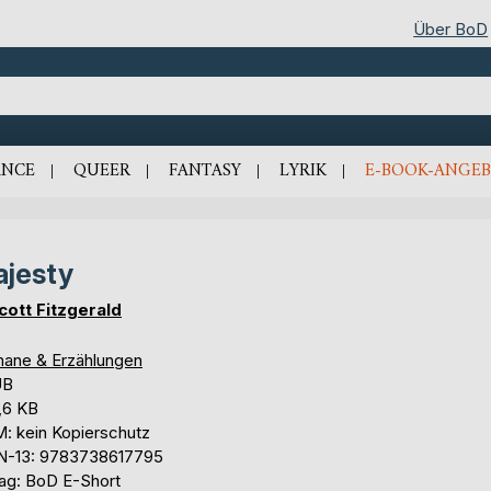
Über BoD
NCE
QUEER
FANTASY
LYRIK
E-BOOK-ANGEB
jesty
Scott Fitzgerald
ane & Erzählungen
UB
,6 KB
: kein Kopierschutz
N-13: 9783738617795
lag: BoD E-Short