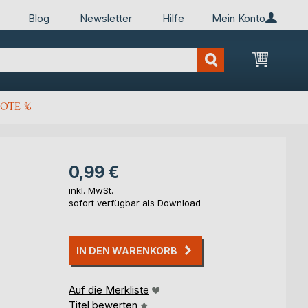
Blog
Newsletter
Hilfe
Mein Konto
Mein Wa
OTE %
0,99 €
inkl. MwSt.
sofort verfügbar als Download
IN DEN WARENKORB
Auf die Merkliste
Titel bewerten