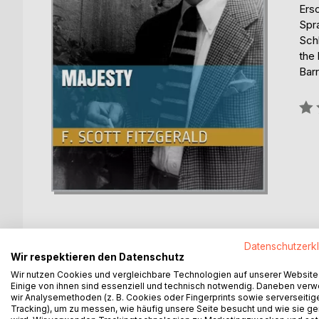
Ers
Spr
Schl
the
Barr
Bew
0%
Datenschutzerk
Wir respektieren den Datenschutz
BESCHREIBUNG
AUTOR/IN
PRESSES
Wir nutzen Cookies und vergleichbare Technologien auf unserer Website
Einige von ihnen sind essenziell und technisch notwendig. Daneben ver
wir Analysemethoden (z. B. Cookies oder Fingerprints sowie serverseitig
Francis Scott Key Fitzgerald (September 24, 1896
Tracking), um zu messen, wie häufig unsere Seite besucht und wie sie ge
short stories, whose works are the paradigmatic w