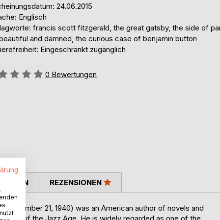
cheinungsdatum: 24.06.2015
ache: Englisch
agworte: francis scott fitzgerald, the great gatsby, the side of pa
 beautiful and damned, the curious case of benjamin button
ierefreiheit: Eingeschränkt zugänglich
ertung::
0
Bewertungen
lärung
TIMMEN
REZENSIONEN
.
wenden
es
 – December 21, 1940) was an American author of novels and
nutzt
ritings of the Jazz Age. He is widely regarded as one of the