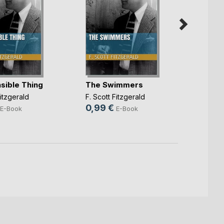
sible Thing
The Swimmers
Three
Betwe
Fitzgerald
F. Scott Fitzgerald
F. Scot
0,99 €
E-Book
E-Book
0,99