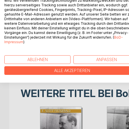
wird. Wir verwenden Trackingtechnologien zu Marketingzwecken und se
greatest American writers of the 20th century. Fi
hierzu serverseitiges Tracking sowie auch Drittanbieter ein, wodurch ggf.
geräteübergreifend Cookies, Fingerprints, Tracking-Pixel, IP-Adressen s
1920s. He finished four novels: "This Side of Par
gehashte E-Mail-Adressen genutzt werden. Auf unserer Seite betten wir
famous), and "Tender Is the Night". A fifth, unfin
Drittinhalte von anderen Anbietern ein (Video-Plattformen). Wir haben auf
posthumously. Fitzgerald also wrote many short st
weitere Datenverarbeitung und ein etwaiges Tracking durch den Drittanbi
keinen Einfluss. Mit deiner Einstellung willigst du in die oben beschriebe
despair.
Vorgänge ein. Du kannst deine Einwilligung (z. B. im Footer unter „Privacy-
Einstellungen“) jederzeit mit Wirkung für die Zukunft widerrufen. (
BoD-
Fitzgerald's work has been adapted into films man
Impressum
)
was the basis for a 2008 film. "Tender Is the Night
"The Beautiful and Damned" was filmed in 1922 an
films of the same name, spanning nearly 90 years: 
ABLEHNEN
ANPASSEN
Fitzgerald's own life from 1937 to 1940 was dramat
ALLE AKZEPTIEREN
WEITERE TITEL BEI
Bo