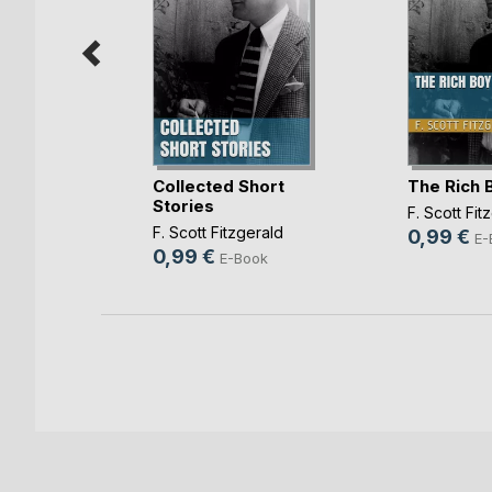
-Jones
Collected Short
The Rich 
e o(...)
Stories
F. Scott Fit
erald
F. Scott Fitzgerald
0,99 €
E-
0,99 €
ok
E-Book