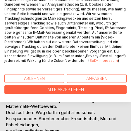
Auf die Merkliste
Daneben verwenden wir Analysemethoden (z. B. Cookies oder
Titel bewerten
Fingerprints sowie serverseitiges Tracking), um zu messen, wie häufig
unsere Seite besucht und wie sie genutzt wird. Wir verwenden
Trackingtechnologien zu Marketingzwecken und setzen hierzu
serverseitiges Tracking sowie auch Drittanbieter ein, wodurch ggf.
geräteübergreifend Cookies, Fingerprints, Tracking-Pixel, IP-Adressen
sowie gehashte E-Mail-Adressen genutzt werden. Auf unserer Seite
betten wir zudem Drittinhalte von anderen Anbietern ein (Video-
Plattformen). Wir haben auf die weitere Datenverarbeitung und ein
etwaiges Tracking durch den Drittanbieter keinen Einfluss. Mit deiner
Einstellung willigst du in die oben beschriebenen Vorgänge ein. Du
BESCHREIBUNG
kannst deine Einwilligung (z. B. im Footer unter „Privacy-Einstellungen“)
jederzeit mit Wirkung für die Zukunft widerrufen. (
BoD-Impressum
)
Ein Zug bleibt im Tunnel stehen.
Plötzlich ist alles anders.
ABLEHNEN
ANPASSEN
Maja, Rike und Finja werden von ihrer Gruppe getrennt.
Allein in einer fremden Stadt, ohne Plan und mit einer Uhr,
ALLE AKZEPTIEREN
die unerbittlich weiterläuft.
Denn Rike muss rechtzeitig zu ihrem wichtigen
Mathematik-Wettbewerb.
Doch auf dem Weg dorthin geht alles schief.
Ein spannendes Abenteuer über Freundschaft, Mut und
Entscheidungen,
die alles verändern können.