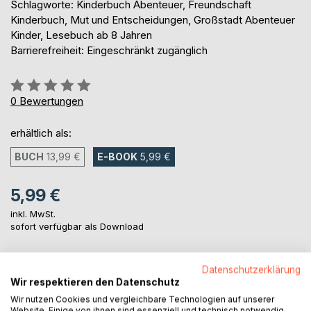
Schlagworte: Kinderbuch Abenteuer, Freundschaft
Kinderbuch, Mut und Entscheidungen, Großstadt Abenteuer
Kinder, Lesebuch ab 8 Jahren
Barrierefreiheit: Eingeschränkt zugänglich
Bewertung::
0%
0
Bewertungen
erhältlich als:
BUCH
13,99 €
E-BOOK
5,99 €
5,99 €
inkl. MwSt.
sofort verfügbar als Download
Datenschutzerklärung
IN DEN WARENKORB
Wir respektieren den Datenschutz
Wir nutzen Cookies und vergleichbare Technologien auf unserer
Website. Einige von ihnen sind essenziell und technisch notwendig.