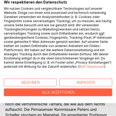
Wir respektieren den Datenschutz
Auf die Merkliste
Wir nutzen Cookies und vergleichbare Technologien auf unserer
Titel bewerten
Website. Einige von ihnen sind essenziell und technisch notwendig.
Daneben verwenden wir Analysemethoden (z. B. Cookies oder
Fingerprints sowie serverseitiges Tracking), um zu messen, wie häufig
unsere Seite besucht und wie sie genutzt wird. Wir verwenden
Trackingtechnologien zu Marketingzwecken und setzen hierzu
serverseitiges Tracking sowie auch Drittanbieter ein, wodurch ggf.
geräteübergreifend Cookies, Fingerprints, Tracking-Pixel, IP-Adressen
sowie gehashte E-Mail-Adressen genutzt werden. Auf unserer Seite
betten wir zudem Drittinhalte von anderen Anbietern ein (Video-
Plattformen). Wir haben auf die weitere Datenverarbeitung und ein
BESCHREIBUNG
etwaiges Tracking durch den Drittanbieter keinen Einfluss. Mit deiner
Einstellung willigst du in die oben beschriebenen Vorgänge ein. Du
kannst deine Einwilligung (z. B. im Footer unter „Privacy-Einstellungen“)
Was hat es mit dem sogenannten Lotsen auf sich, dem
jederzeit mit Wirkung für die Zukunft widerrufen. (
BoD-Impressum
)
geheimnisvollen Leiter der ominösen Kirche des guten
Glaubens? Während das Leben in der malerischen
Landschaft des Königsbruchs im Frühling neu erwacht,
ABLEHNEN
ANPASSEN
stört der Tod die Idylle. Zwei Mitglieder einer
ALLE AKZEPTIEREN
Seminargruppe, die in der Heilsbach bei Schönau tagt,
kommen auf rätselhafte Weise ums Leben. Dann ist da
noch die verführerische Tamara, die wie aus dem Nichts
auftaucht. Die Pirmasenser Kommissare Peters und
Scheller stochern im Mainebel. Ein emeritierter Professor