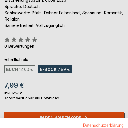
Erscheinungsdatum: 01.09.2025
Sprache: Deutsch
Schlagworte: Pfalz, Dahner Felsenland, Spannung, Romantik,
Religion
Barrierefreiheit: Voll zugänglich
Bewertung::
0%
0
Bewertungen
erhältlich als:
BUCH
12,00 €
E-BOOK
7,99 €
7,99 €
inkl. MwSt.
sofort verfügbar als Download
IN DEN WARENKORB
Datenschutzerklärung