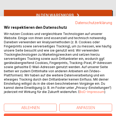
IN DEN WARENKORB
Datenschutzerklärung
Wir respektieren den Datenschutz
Auf die Merkliste
Wir nutzen Cookies und vergleichbare Technologien auf unserer
Titel bewerten
Website. Einige von ihnen sind essenziell und technisch notwendig.
Daneben verwenden wir Analysemethoden (z. B. Cookies oder
Fingerprints sowie serverseitiges Tracking), um zu messen, wie häufig
unsere Seite besucht und wie sie genutzt wird. Wir verwenden
Trackingtechnologien zu Marketingzwecken und setzen hierzu
serverseitiges Tracking sowie auch Drittanbieter ein, wodurch ggf.
geräteübergreifend Cookies, Fingerprints, Tracking-Pixel, IP-Adressen
sowie gehashte E-Mail-Adressen genutzt werden. Auf unserer Seite
betten wir zudem Drittinhalte von anderen Anbietern ein (Video-
BESCHREIBUNG
Plattformen). Wir haben auf die weitere Datenverarbeitung und ein
etwaiges Tracking durch den Drittanbieter keinen Einfluss. Mit deiner
Einstellung willigst du in die oben beschriebenen Vorgänge ein. Du
kannst deine Einwilligung (z. B. im Footer unter „Privacy-Einstellungen“)
Wie es bei jedem Nährstoff der Fall ist, kommt auch
jederzeit mit Wirkung für die Zukunft widerrufen. (
BoD-Impressum
)
Magnesium in manchen Lebensmitteln mehr vor und in
anderen weniger. Es gibt eine Reihe von Lebensmitteln, die
eine im Vergleich größere Menge Magnesium enthalten
ABLEHNEN
ANPASSEN
und auch in den Rezepten wiederzufinden sind.