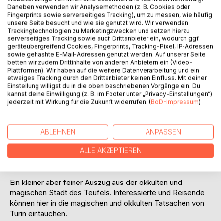
Daneben verwenden wir Analysemethoden (z. B. Cookies oder
Fingerprints sowie serverseitiges Tracking), um zu messen, wie häufig
unsere Seite besucht und wie sie genutzt wird. Wir verwenden
Trackingtechnologien zu Marketingzwecken und setzen hierzu
serverseitiges Tracking sowie auch Drittanbieter ein, wodurch ggf.
geräteübergreifend Cookies, Fingerprints, Tracking-Pixel, IP-Adressen
BESCHREIBUNG
sowie gehashte E-Mail-Adressen genutzt werden. Auf unserer Seite
betten wir zudem Drittinhalte von anderen Anbietern ein (Video-
Plattformen). Wir haben auf die weitere Datenverarbeitung und ein
Wer kennt Sie nicht, die lateinische Augusta Taurinorum, die
etwaiges Tracking durch den Drittanbieter keinen Einfluss. Mit deiner
Einstellung willigst du in die oben beschriebenen Vorgänge ein. Du
Großstadt im Nordwesten Italiens. Eine Stadt die unzählige
kannst deine Einwilligung (z. B. im Footer unter „Privacy-Einstellungen“)
Legenden, Sagen und einiges Unfassbare zu erzählen hat.
jederzeit mit Wirkung für die Zukunft widerrufen. (
BoD-Impressum
)
Von magischen Flüssen, schwarzmagischen Dreiecken,
geheimnisvollen Symbolen und prächtigen Kathedralen, die
sich im Zentrum des Teufels befinden. Höllentore sollten
ABLEHNEN
ANPASSEN
sich darin befinden, und Satan persönlich sollte nachts
durch die Straßen reiten - so die Legenden dieser
ALLE AKZEPTIEREN
altrömischen Stadt.
Ein kleiner aber feiner Auszug aus der okkulten und
magischen Stadt des Teufels. Interessierte und Reisende
können hier in die magischen und okkulten Tatsachen von
Turin eintauchen.