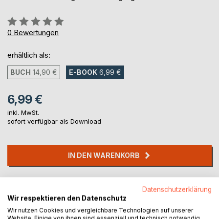
Bewertung::
0%
0
Bewertungen
erhältlich als:
BUCH
14,90 €
E-BOOK
6,99 €
6,99 €
inkl. MwSt.
sofort verfügbar als Download
IN DEN WARENKORB
Auf die Merkliste
Datenschutzerklärung
Titel bewerten
Wir respektieren den Datenschutz
Wir nutzen Cookies und vergleichbare Technologien auf unserer
Website. Einige von ihnen sind essenziell und technisch notwendig.