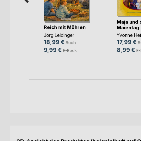
Maja und 
Reich mit Möhren
Maientag
 Tale
Jörg Leidinger
Yvonne He
18,99 €
17,99 €
Buch
B
9,99 €
8,99 €
E-Book
E-
ch
ok