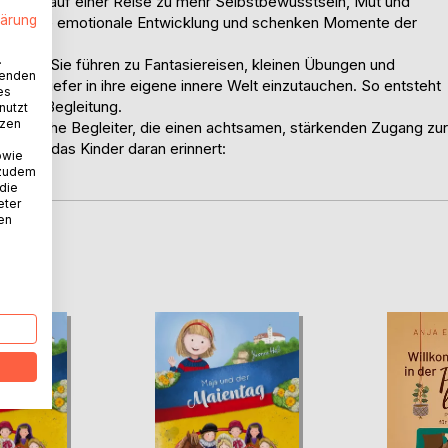
in Schritt auf einer Reise zu mehr Selbstbewusstsein, Mut und
lärung
ördern die emotionale Entwicklung und schenken Momente der
.
-Codes: Sie führen zu Fantasiereisen, kleinen Übungen und
wenden
, noch tiefer in ihre eigene innere Welt einzutauchen. So entsteht
es
anfter Begleitung.
nutzt
tzen
dagogische Begleiter, die einen achtsamen, stärkenden Zugang zur
rojekt, das Kinder daran erinnert:
owie
l.
 zudem
 die
eter
nen
D