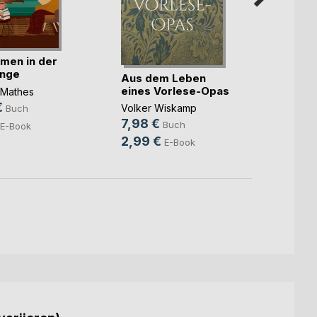
men in der
Lily u
unge
Gesch
Aus dem Leben
großen
eines Vorlese-Opas
. Mathes
Claudi
€
12,0
Volker Wiskamp
Buch
7,98 €
5,99
Buch
E-Book
2,99 €
E-Book