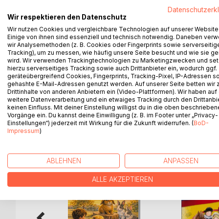
Jedes Mandala ist mehr als nur ein Bild - es ist e
Datenschutzerk
innerer Stärke. Begleitende Texte und Impulse f
Wir respektieren den Datenschutz
Entspannung im oft turbulenten Alltag.
Wir nutzen Cookies und vergleichbare Technologien auf unserer Website
Ein besonderes Highlight sind die integrierten QR
Einige von ihnen sind essenziell und technisch notwendig. Daneben ver
stärkenden Ritualen, die Kinder dabei unterstützen
wir Analysemethoden (z. B. Cookies oder Fingerprints sowie serverseitig
eine Verbindung aus Kreativität, Achtsamkeit und s
Tracking), um zu messen, wie häufig unsere Seite besucht und wie sie ge
wird. Wir verwenden Trackingtechnologien zu Marketingzwecken und se
Dieses Buch richtet sich an Kinder, Eltern und pä
hierzu serverseitiges Tracking sowie auch Drittanbieter ein, wodurch ggf.
kindlichen Gefühlswelt suchen. Es ist ein Herzensp
geräteübergreifend Cookies, Fingerprints, Tracking-Pixel, IP-Adressen s
Du bist genau richtig. Du bist stark. Du bist wertvol
gehashte E-Mail-Adressen genutzt werden. Auf unserer Seite betten wir
Drittinhalte von anderen Anbietern ein (Video-Plattformen). Wir haben auf
weitere Datenverarbeitung und ein etwaiges Tracking durch den Drittanbi
keinen Einfluss. Mit deiner Einstellung willigst du in die oben beschriebe
Vorgänge ein. Du kannst deine Einwilligung (z. B. im Footer unter „Privacy-
Einstellungen“) jederzeit mit Wirkung für die Zukunft widerrufen. (
BoD-
WEITERE TITEL BEI
Bo
Impressum
)
ABLEHNEN
ANPASSEN
ALLE AKZEPTIEREN