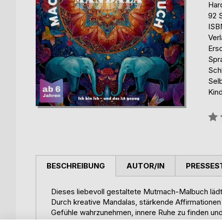
Har
92 
ISB
Ver
Ers
Spr
Sch
Sel
Kin
Bew
0%
BESCHREIBUNG
AUTOR/IN
PRESSES
Dieses liebevoll gestaltete Mutmach-Malbuch lädt 
Durch kreative Mandalas, stärkende Affirmationen 
Gefühle wahrzunehmen, innere Ruhe zu finden und V