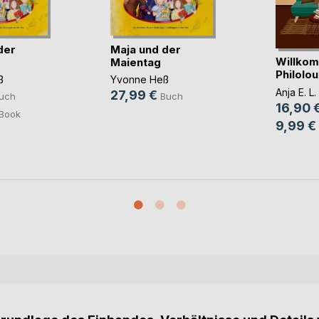
der
Maja und der
Willkom
Maientag
Philolo
ß
Yvonne Heß
Anja E. L
27,99 €
uch
Buch
16,90 
Book
9,99 €