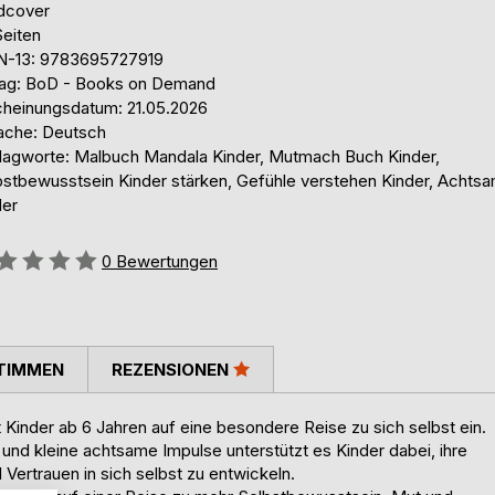
dcover
Seiten
N-13: 9783695727919
lag: BoD - Books on Demand
cheinungsdatum: 21.05.2026
ache: Deutsch
lagworte: Malbuch Mandala Kinder, Mutmach Buch Kinder,
bstbewusstsein Kinder stärken, Gefühle verstehen Kinder, Achtsa
der
ertung::
0
Bewertungen
TIMMEN
REZENSIONEN
Kinder ab 6 Jahren auf eine besondere Reise zu sich selbst ein.
und kleine achtsame Impulse unterstützt es Kinder dabei, ihre
ertrauen in sich selbst zu entwickeln.