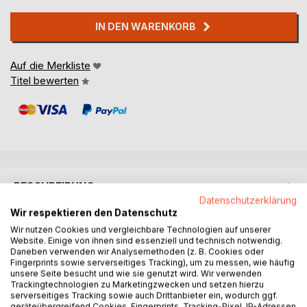
IN DEN WARENKORB
Auf die Merkliste
Titel bewerten
BESCHREIBUNG
Datenschutzerklärung
Wir respektieren den Datenschutz
Magier, Feen, Elfen, Meerjungfrauen und andere magische
Wir nutzen Cookies und vergleichbare Technologien auf unserer
Wesen tummeln sich in diesem Märchenbuch von Linda
Website. Einige von ihnen sind essenziell und technisch notwendig.
Daneben verwenden wir Analysemethoden (z. B. Cookies oder
Marie Haupt. Mit viel Gefühl erzählt sie Geschichten voller
Fingerprints sowie serverseitiges Tracking), um zu messen, wie häufig
Magie und Zauber.
unsere Seite besucht und wie sie genutzt wird. Wir verwenden
Reise mit ihr in die Welt der magischen Wesen und lass
Trackingtechnologien zu Marketingzwecken und setzen hierzu
serverseitiges Tracking sowie auch Drittanbieter ein, wodurch ggf.
Dich verzaubern.
geräteübergreifend Cookies, Fingerprints, Tracking-Pixel, IP-Adressen