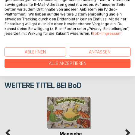
sowie gehashte E-Mail-Adressen genutzt werden. Auf unserer Seite
betten wir zudem Drittinhalte von anderen Anbietern ein (Video-
AUTOR/IN
Plattformen). Wir haben auf die weitere Datenverarbeitung und ein
etwaiges Tracking durch den Drittanbieter keinen Einfluss. Mit deiner
Einstellung willigst du in die oben beschriebenen Vorgänge ein. Du
PRESSESTIMMEN
kannst deine Einwilligung (z. B. im Footer unter „Privacy-Einstellungen“)
jederzeit mit Wirkung für die Zukunft widerrufen. (
BoD-Impressum
)
REZENSIONEN
ABLEHNEN
ANPASSEN
ALLE AKZEPTIEREN
WEITERE TITEL BEI
BoD
Magische