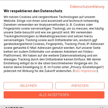
BESCHREIBUNG
Datenschutzerklärung
Wir respektieren den Datenschutz
Wir nutzen Cookies und vergleichbare Technologien auf unserer
Magische Gegenstände sind vor allem aus Fantasy-
Website. Einige von ihnen sind essenziell und technisch notwendig.
Romanen und Fantasy-Filmen bekannt, aber es gibt sie
Daneben verwenden wir Analysemethoden (z. B. Cookies oder
Fingerprints sowie serverseitiges Tracking), um zu messen, wie häufig
auch "in echt". Allerdings sind diese echten magischen
unsere Seite besucht und wie sie genutzt wird. Wir verwenden
Gegenstände anders als die, die im Bereich der Fantasy
Trackingtechnologien zu Marketingzwecken und setzen hierzu
auftreten. Sie sind Tore zu bestimmten Qualitäten, Geistern
serverseitiges Tracking sowie auch Drittanbieter ein, wodurch ggf.
und Gottheiten, aber nicht Gegenstände, die einem
geräteübergreifend Cookies, Fingerprints, Tracking-Pixel, IP-Adressen
sowie gehashte E-Mail-Adressen genutzt werden. Auf unserer Seite
Menschen eine Macht geben, die er sonst nicht erlangen
betten wir zudem Drittinhalte von anderen Anbietern ein (Video-
könnte. Solche magischen Gegenstände sind Talismane,
Plattformen). Wir haben auf die weitere Datenverarbeitung und ein
magische Ringe, Zauberstäbe, Voodoo-Püppchen und der
etwaiges Tracking durch den Drittanbieter keinen Einfluss. Mit deiner
Einstellung willigst du in die oben beschriebenen Vorgänge ein. Du
Spiritus familiaris (ein selber hergestellter Geist), aber auch
kannst deine Einwilligung (z. B. im Footer unter „Privacy-Einstellungen“)
Statuen, Tempel, Schwitzhütten, Spukhäuser, Pyramiden,
jederzeit mit Wirkung für die Zukunft widerrufen. (
BoD-Impressum
)
Kraftplätze, Kornkreise und homöopathische Kügelchen.
Diese magischen Gegenstände sind weder unentbehrlich
(man kann alles auch ohne sie erreichen) noch nutzlos (sie
ABLEHNEN
ANPASSEN
können bei vielem hilfreich sein) - sie sind Hilfsmittel, die in
der Magie vieles erleichtern können.
ALLE AKZEPTIEREN