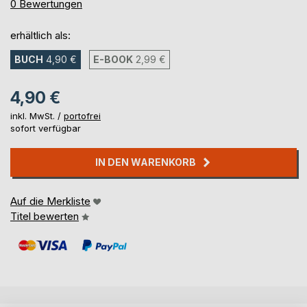
0%
0
Bewertungen
erhältlich als:
BUCH
4,90 €
E-BOOK
2,99 €
4,90 €
inkl. MwSt. /
portofrei
sofort verfügbar
IN DEN WARENKORB
Auf die Merkliste
Titel bewerten