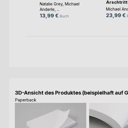
Arschtritt
Natalie Grey
,
Michael
,
Michael
Michael An
Anderle
, ...
23,99 €
13,99 €
Buch
h
3D-Ansicht des Produktes (beispielhaft auf 
Paperback