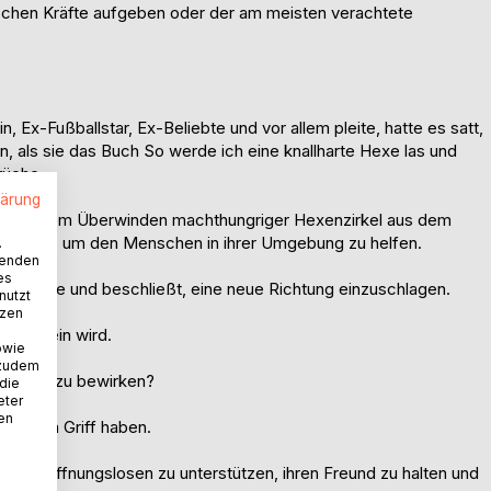
schen Kräfte aufgeben oder der am meisten verachtete
Ex-Fußballstar, Ex-Beliebte und vor allem pleite, hatte es satt,
n, als sie das Buch So werde ich eine knallharte Hexe las und
rüche.
lärung
agie, dem Überwinden machthungriger Hexenzirkel aus dem
rgesetzt, um den Menschen in ihrer Umgebung zu helfen.
.
wenden
es
ch vorne und beschließt, eine neue Richtung einzuschlagen.
nutzt
tzen
klich sein wird.
owie
 zudem
, etwas zu bewirken?
 die
eter
nen
hung im Griff haben.
en, die Hoffnungslosen zu unterstützen, ihren Freund zu halten und