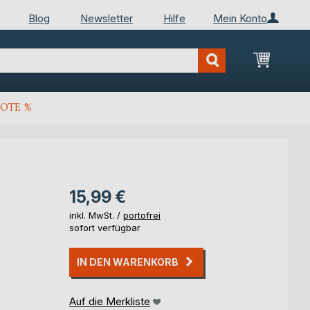
Blog
Newsletter
Hilfe
Mein Konto
Mein Wa
OTE %
15,99 €
inkl. MwSt. /
portofrei
sofort verfügbar
IN DEN WARENKORB
Auf die Merkliste