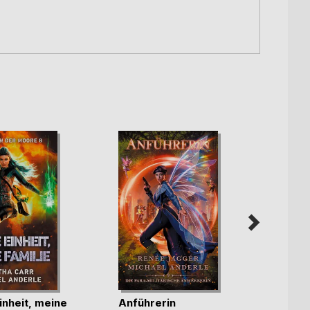
inheit, meine
Anführerin
Der A