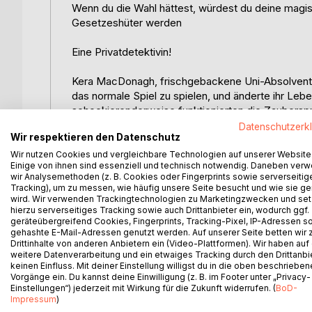
Wenn du die Wahl hättest, würdest du deine magi
Gesetzeshüter werden
Eine Privatdetektivin!
Kera MacDonagh, frischgebackene Uni-Absolventin, 
das normale Spiel zu spielen, und änderte ihr Lebe
schockierenderweise funktionierten die Zaubersp
Datenschutzerk
Wir respektieren den Datenschutz
Kera MacDonagh hat sich mit dem Erlernen von M
Ausland und Einsätzen bei der Polizei auseinande
Wir nutzen Cookies und vergleichbare Technologien auf unserer Website
Einige von ihnen sind essenziell und technisch notwendig. Daneben ver
wir Analysemethoden (z. B. Cookies oder Fingerprints sowie serverseitig
Jetzt setzt Kera ihren besten erwachsenen Fuß na
Tracking), um zu messen, wie häufig unsere Seite besucht und wie sie ge
wird. Wir verwenden Trackingtechnologien zu Marketingzwecken und se
hierzu serverseitiges Tracking sowie auch Drittanbieter ein, wodurch ggf.
Eine, über die ihre Mutter wahrscheinlich nicht glüc
geräteübergreifend Cookies, Fingerprints, Tracking-Pixel, IP-Adressen s
gehashte E-Mail-Adressen genutzt werden. Auf unserer Seite betten wir
Aber werden die Mächtigen ihr die Chance geben
Drittinhalte von anderen Anbietern ein (Video-Plattformen). Wir haben auf
weitere Datenverarbeitung und ein etwaiges Tracking durch den Drittanbi
keinen Einfluss. Mit deiner Einstellung willigst du in die oben beschriebe
Bei allem, was passiert, muss Kera auch ihre Bezie
Vorgänge ein. Du kannst deine Einwilligung (z. B. im Footer unter „Privacy-
Einstellungen“) jederzeit mit Wirkung für die Zukunft widerrufen. (
BoD-
Impressum
)
Wird die Arbeit als Detektivin ihr Bedürfnis erfüll