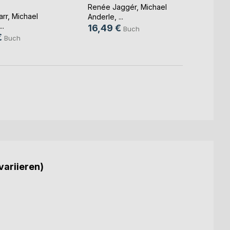
Renée Jaggér
,
Michael
Craig 
arr
,
Michael
Anderle
, ...
Anderl
...
16,49 €
15,9
Buch
€
Buch
variieren)