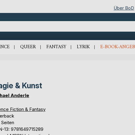
Über BoD
NCE
QUEER
FANTASY
LYRIK
E-BOOK-ANGEB
gie & Kunst
hael Anderle
ence Fiction & Fantasy
erback
 Seiten
N-13: 9781649715289