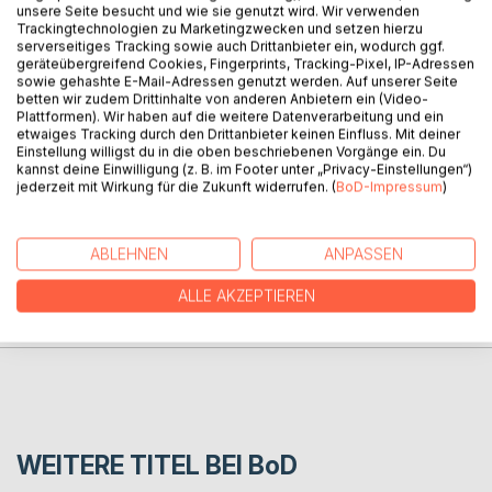
unsere Seite besucht und wie sie genutzt wird. Wir verwenden
Doodle Pip ist begeistert, als ein versehentlicher Zauberakt
Trackingtechnologien zu Marketingzwecken und setzen hierzu
ihn auf dem Wohnzimmerfenster der kleinen Nina zum
serverseitiges Tracking sowie auch Drittanbieter ein, wodurch ggf.
geräteübergreifend Cookies, Fingerprints, Tracking-Pixel, IP-Adressen
Leben erweckt. Aber es dauert nicht lange, bis er merkt,
sowie gehashte E-Mail-Adressen genutzt werden. Auf unserer Seite
dass er dort ganz allein ist. Wird Pip in dieser neuen Welt
betten wir zudem Drittinhalte von anderen Anbietern ein (Video-
Freunde finden, oder ist er dazu verdammt, sich den
Plattformen). Wir haben auf die weitere Datenverarbeitung und ein
etwaiges Tracking durch den Drittanbieter keinen Einfluss. Mit deiner
Gefahren des Fensterlandes ganz allein zu stellen?
Einstellung willigst du in die oben beschriebenen Vorgänge ein. Du
kannst deine Einwilligung (z. B. im Footer unter „Privacy-Einstellungen“)
jederzeit mit Wirkung für die Zukunft widerrufen. (
BoD-Impressum
)
AUTOR/IN
ABLEHNEN
ANPASSEN
PRESSESTIMMEN
ALLE AKZEPTIEREN
REZENSIONEN
WEITERE TITEL BEI
BoD