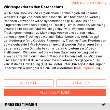
Datenschutzerklärung
Wir respektieren den Datenschutz
Wir nutzen Cookies und vergleichbare Technologien auf unserer
Website. Einige von ihnen sind essenziell und technisch notwendig.
Daneben verwenden wir Analysemethoden (z. B. Cookies oder
BESCHREIBUNG
Fingerprints sowie serverseitiges Tracking), um zu messen, wie häufig
unsere Seite besucht und wie sie genutzt wird. Wir verwenden
Trackingtechnologien zu Marketingzwecken und setzen hierzu
Unter den vielen Artikeln, die wir zum täglichen Leben
serverseitiges Tracking sowie auch Drittanbieter ein, wodurch ggf.
geräteübergreifend Cookies, Fingerprints, Tracking-Pixel, IP-Adressen
brauchen, verschwinden manche nach kurzer Zeit vom
sowie gehashte E-Mail-Adressen genutzt werden. Auf unserer Seite
Markt. Es gibt aber auch Artikel, die dem Zeitgeist trotzen.
betten wir zudem Drittinhalte von anderen Anbietern ein (Video-
Sie bleiben einfach da, verändern kaum ihr Aussehen und
Plattformen). Wir haben auf die weitere Datenverarbeitung und ein
etwaiges Tracking durch den Drittanbieter keinen Einfluss. Mit deiner
haben hohen Wiedererkennungswert. Man nennt sie
Einstellung willigst du in die oben beschriebenen Vorgänge ein. Du
Markenartikel. Besonders die ältere Generation freut sich
kannst deine Einwilligung (z. B. im Footer unter „Privacy-Einstellungen“)
darüber, ist sie doch mit ihnen aufgewachsen. In der
jederzeit mit Wirkung für die Zukunft widerrufen. (
BoD-Impressum
)
schnelllebigen Zeit wecken sie nostalgische Gefühle und
geben ein Gefühl der Geborgenheit.
ABLEHNEN
ANPASSEN
AUTOR/IN
ALLE AKZEPTIEREN
PRESSESTIMMEN