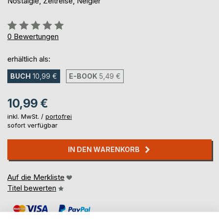
Nostalgie, Zeitreise, Neigier
Bewertung::
0%
0
Bewertungen
erhältlich als:
BUCH
10,99 €
E-BOOK
5,49 €
10,99 €
inkl. MwSt. /
portofrei
sofort verfügbar
IN DEN WARENKORB
Auf die Merkliste
Titel bewerten