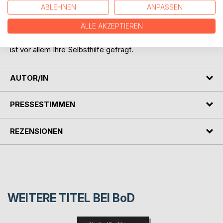
einschließlich entsprechender Medikamente und
ABLEHNEN
ANPASSEN
notwendiger Eingriffe. Die häufigsten Beschwerden sind
ALLE AKZEPTIEREN
jedoch Funktionsstörungen in der Verdauung und die
können mit Medikamenten nicht "bekämpft" werden, hier
ist vor allem Ihre Selbsthilfe gefragt.
AUTOR/IN
PRESSESTIMMEN
REZENSIONEN
WEITERE TITEL BEI
BoD