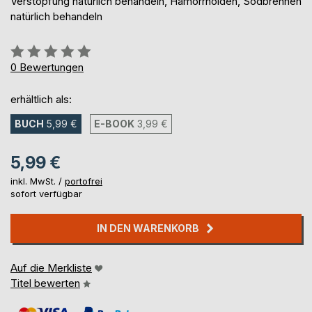
Verstopfung natürlich behandeln, Hämorrhoiden, Sodbrennen
natürlich behandeln
Bewertung::
0%
0
Bewertungen
erhältlich als:
BUCH
5,99 €
E-BOOK
3,99 €
5,99 €
inkl. MwSt. /
portofrei
sofort verfügbar
IN DEN WARENKORB
Auf die Merkliste
Titel bewerten