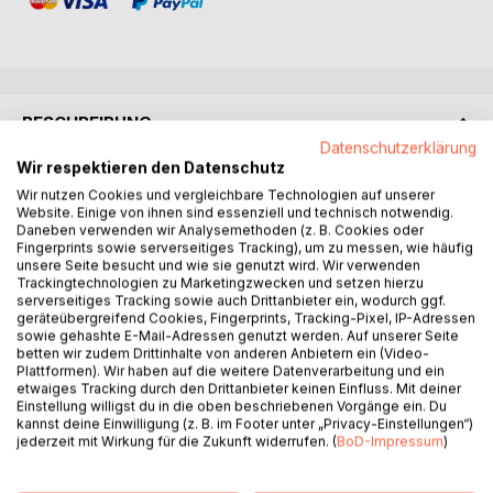
BESCHREIBUNG
Datenschutzerklärung
Wir respektieren den Datenschutz
Dieser Ratgeber soll Ihnen helfen, Ihre alltäglichen Magen-
Wir nutzen Cookies und vergleichbare Technologien auf unserer
und Darmbeschwerden loszuwerden, dazu erhalten sie
Website. Einige von ihnen sind essenziell und technisch notwendig.
Daneben verwenden wir Analysemethoden (z. B. Cookies oder
praxisbewährte Anleitungen. Unter anderem stehen die
Fingerprints sowie serverseitiges Tracking), um zu messen, wie häufig
Störungen aus dem Darmbereich im Vordergrund, die sie
unsere Seite besucht und wie sie genutzt wird. Wir verwenden
mit einfachen, naturgemäßen Mitteln beseitigen können.
Trackingtechnologien zu Marketingzwecken und setzen hierzu
Ihre Essgewohnheiten brauchen Sie dafür nicht wesentlich
serverseitiges Tracking sowie auch Drittanbieter ein, wodurch ggf.
geräteübergreifend Cookies, Fingerprints, Tracking-Pixel, IP-Adressen
zu verändern.
sowie gehashte E-Mail-Adressen genutzt werden. Auf unserer Seite
Unser Verdauungssystem ist bei der Auswahl unserer
betten wir zudem Drittinhalte von anderen Anbietern ein (Video-
Lebensmittel sehr tolerant, reagiert aber empfindlich auf
Plattformen). Wir haben auf die weitere Datenverarbeitung und ein
etwaiges Tracking durch den Drittanbieter keinen Einfluss. Mit deiner
chemische Mittel. Das gilt für die chemisch
Einstellung willigst du in die oben beschriebenen Vorgänge ein. Du
aufgearbeiteten Nahrungsmittel, aber ebenso auch für die
kannst deine Einwilligung (z. B. im Footer unter „Privacy-Einstellungen“)
meisten Medikamente.
jederzeit mit Wirkung für die Zukunft widerrufen. (
BoD-Impressum
)
Ernste Erkrankungen des Verdauungssystems erfordern
ohne Einschränkung eine ärztliche Behandlung,