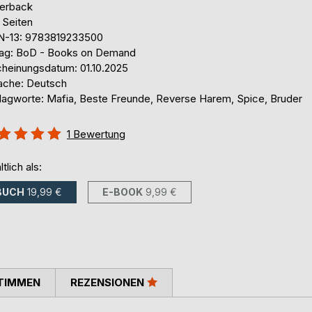
erback
 Seiten
N-13: 9783819233500
lag: BoD - Books on Demand
cheinungsdatum: 01.10.2025
ache: Deutsch
lagworte: Mafia, Beste Freunde, Reverse Harem, Spice, Bruder
ertung::
1
Bewertung
%
ltlich als:
BUCH
19,99 €
E-BOOK
9,99 €
TIMMEN
REZENSIONEN