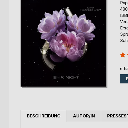
Pap
488
ISB
Ver
Ers
Spr
Sch
Bew
100
erhä
BESCHREIBUNG
AUTOR/IN
PRESSES