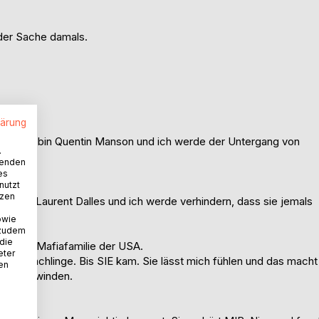
 der Sache damals.
lärung
ren. Ich bin Quentin Manson und ich werde der Untergang von
.
wenden
es
nutzt
tzen
me ist Laurent Dalles und ich werde verhindern, dass sie jemals
owie
 zudem
 die
größten Mafiafamilie der USA.
eter
ür Schwächlinge. Bis SIE kam. Sie lässt mich fühlen und das macht
nen
 verschwinden.