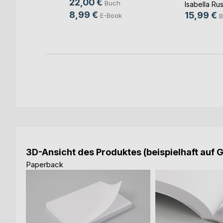
22,00 €
Buch
een
Isabella Ru
8,99 €
15,99 €
E-Book
h
B
ok
3D-Ansicht des Produktes (beispielhaft auf 
Paperback