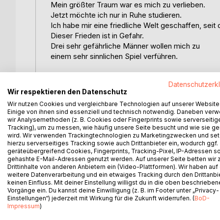
Mein größter Traum war es mich zu verlieben.
Jetzt möchte ich nur in Ruhe studieren.
Ich habe mir eine friedliche Welt geschaffen, seit
Dieser Frieden ist in Gefahr.
Drei sehr gefährliche Männer wollen mich zu
einem sehr sinnlichen Spiel verführen.
Ich will sie haben, koste es was es wolle.
Datenschutzerk
Ich werde sie besitzen und zu meinem machen.
Wir respektieren den Datenschutz
Ohne Gnade nehme ich sie mir. Sie muss mir gehö
Wir nutzen Cookies und vergleichbare Technologien auf unserer Website
Elodie Weaver sein.
Einige von ihnen sind essenziell und technisch notwendig. Daneben ver
wir Analysemethoden (z. B. Cookies oder Fingerprints sowie serverseitig
Tracking), um zu messen, wie häufig unsere Seite besucht und wie sie ge
Alles an ihr ist perfekt.
wird. Wir verwenden Trackingtechnologien zu Marketingzwecken und se
Die Götter haben sie für mich geschaffen. Mein Na
hierzu serverseitiges Tracking sowie auch Drittanbieter ein, wodurch ggf.
erfährt, dass mein Auftrag war, sie zu vernichten.
geräteübergreifend Cookies, Fingerprints, Tracking-Pixel, IP-Adressen s
gehashte E-Mail-Adressen genutzt werden. Auf unserer Seite betten wir
Drittinhalte von anderen Anbietern ein (Video-Plattformen). Wir haben auf
Mein Name ist Darian Starm, ich bin der Erbe der 
weitere Datenverarbeitung und ein etwaiges Tracking durch den Drittanbi
Ich liebe Sex, Drogen und Alkohol. Gefühle sind f
keinen Einfluss. Mit deiner Einstellung willigst du in die oben beschriebe
mich schwach. Ich hasse sie, deswegen muss sie
Vorgänge ein. Du kannst deine Einwilligung (z. B. im Footer unter „Privacy-
Einstellungen“) jederzeit mit Wirkung für die Zukunft widerrufen. (
BoD-
Impressum
)
Ich war der Erste, der sie besessen hat.