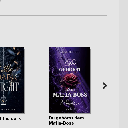
t
Du gehörst dem
Die In
f the dark
Mafia-Boss
Amru