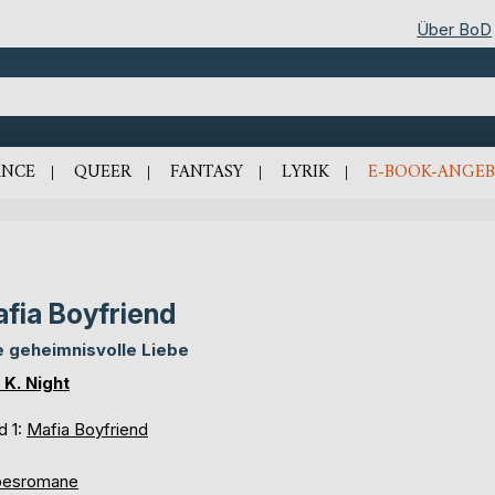
Über BoD
NCE
QUEER
FANTASY
LYRIK
E-BOOK-ANGEB
fia Boyfriend
e geheimnisvolle Liebe
 K. Night
d 1:
Mafia Boyfriend
besromane