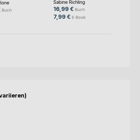
Sabine Richling
Nina A
lone
16,99 €
16,9
€
Buch
Buch
7,99 €
8,99
E-Book
variieren)