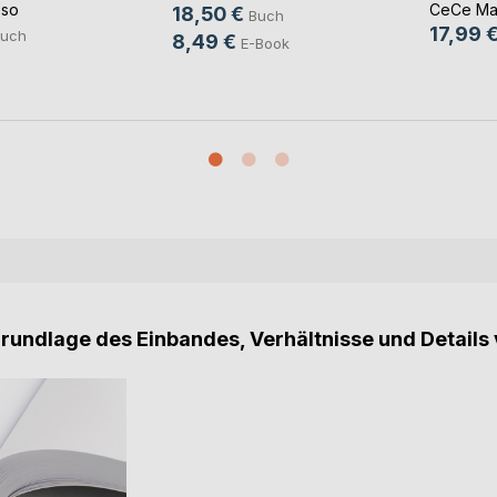
sso
CeCe Ma
18,50 €
Buch
17,99 
uch
8,49 €
E-Book
Grundlage des Einbandes, Verhältnisse und Details 