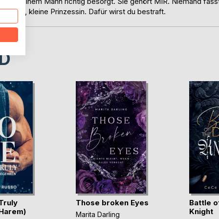
 man es einem Mann richtig besorgt. Sie gehört MIR. Niemand fass
fassen, kleine Prinzessin. Dafür wirst du bestraft.
D
Truly
Those broken Eyes
Battle o
 Harem)
Knight
Marita Darling