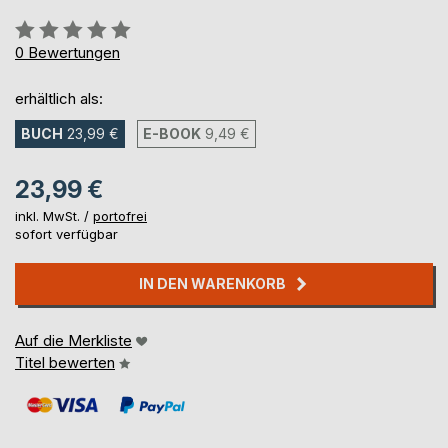
Bewertung::
0%
0
Bewertungen
erhältlich als:
BUCH
23,99 €
E-BOOK
9,49 €
23,99 €
inkl. MwSt. /
portofrei
sofort verfügbar
IN DEN WARENKORB
Auf die Merkliste
Titel bewerten