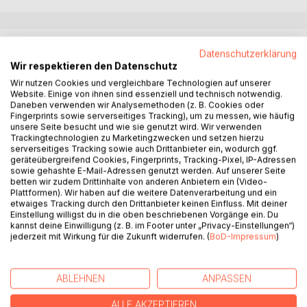
BESCHREIBUNG
Datenschutzerklärung
Wir respektieren den Datenschutz
Wir nutzen Cookies und vergleichbare Technologien auf unserer
Märchen sind wie Träume. Wer meint, er könne eins
Website. Einige von ihnen sind essenziell und technisch notwendig.
deuten, sollte zunächst sagen, wer es geträumt hat.
Daneben verwenden wir Analysemethoden (z. B. Cookies oder
Märchen sind gleichzeitig Unterhaltung und Genuss,
Fingerprints sowie serverseitiges Tracking), um zu messen, wie häufig
unsere Seite besucht und wie sie genutzt wird. Wir verwenden
Spiegel und weiser Ratgeber. Sie sind Teil der Welt, eines
Trackingtechnologien zu Marketingzwecken und setzen hierzu
der Wunder des Lebens. Märchen weisen tief in die
serverseitiges Tracking sowie auch Drittanbieter ein, wodurch ggf.
Vergangenheit der Menschheit zurück.
geräteübergreifend Cookies, Fingerprints, Tracking-Pixel, IP-Adressen
sowie gehashte E-Mail-Adressen genutzt werden. Auf unserer Seite
Man sagt auch, Märchen seien für die Literatur das, was
betten wir zudem Drittinhalte von anderen Anbietern ein (Video-
die Primzahlen in der Mathematik sind, rätselhaft.
Plattformen). Wir haben auf die weitere Datenverarbeitung und ein
Mit den Kunstmärchen in diesem Büchlein wird die
etwaiges Tracking durch den Drittanbieter keinen Einfluss. Mit deiner
Märchenwelt der Brüder Grimm fortgeschrieben. Ihnen
Einstellung willigst du in die oben beschriebenen Vorgänge ein. Du
kannst deine Einwilligung (z. B. im Footer unter „Privacy-Einstellungen“)
dürften jedenfalls alle etwas abgewinnen, egal ob jung oder
jederzeit mit Wirkung für die Zukunft widerrufen. (
BoD-Impressum
)
alt.
ABLEHNEN
ANPASSEN
AUTOR/IN
ALLE AKZEPTIEREN