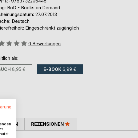
N-13: 9783732206445
lag: BoD - Books on Demand
cheinungsdatum: 27.07.2013
ache: Deutsch
ierefreiheit: Eingeschränkt zugänglich
ertung::
0
Bewertungen
ltlich als:
BUCH
8,95 €
E-BOOK
6,99 €
lärung
.
TIMMEN
REZENSIONEN
wenden
es
nutzt