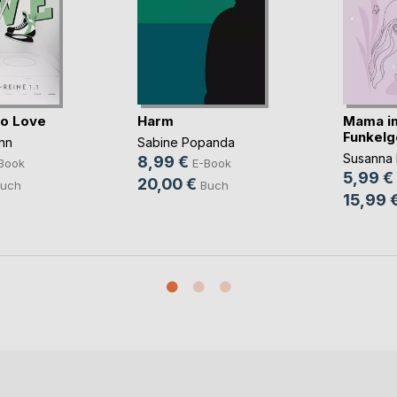
to Love
Harm
Mama i
Funkelg
nn
Sabine Popanda
Susanna 
8,99 €
Book
E-Book
5,99 €
20,00 €
uch
Buch
15,99 