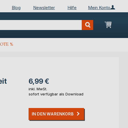
Blog
Newsletter
Hilfe
Mein Konto
Mein Wa
OTE %
eit
6,99 €
inkl. MwSt.
sofort verfügbar als Download
IN DEN WARENKORB