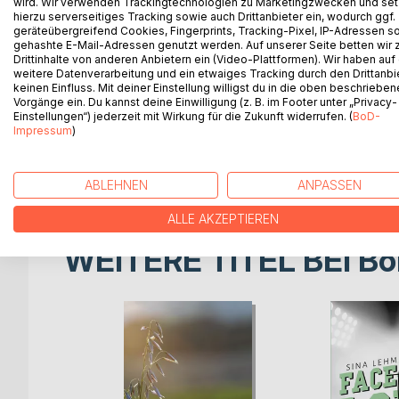
wird. Wir verwenden Trackingtechnologien zu Marketingzwecken und se
Märchenhafte Weisheiten:
hierzu serverseitiges Tracking sowie auch Drittanbieter ein, wodurch ggf.
Lucy, ein kluger Hund der nicht nur sprechen kann, 
geräteübergreifend Cookies, Fingerprints, Tracking-Pixel, IP-Adressen s
Honigkuchenpferd, das erfährt, dass niemand von 
gehashte E-Mail-Adressen genutzt werden. Auf unserer Seite betten wir
Drittinhalte von anderen Anbietern ein (Video-Plattformen). Wir haben auf
es auch das Christkindl nicht gibt; Numree, ein kle
weitere Datenverarbeitung und ein etwaiges Tracking durch den Drittanbi
wichtige Aufgabe an Weihnachten geschenkt bekom
keinen Einfluss. Mit deiner Einstellung willigst du in die oben beschriebe
Vorgänge ein. Du kannst deine Einwilligung (z. B. im Footer unter „Privacy-
Einstellungen“) jederzeit mit Wirkung für die Zukunft widerrufen. (
BoD-
Eine spannende und tiefgründige Reise in eine Mä
Impressum
)
Herbst- und Weihnachtsgeschichten für jedes Alte
...
ABLEHNEN
ANPASSEN
ALLE AKZEPTIEREN
WEITERE TITEL BEI
Bo