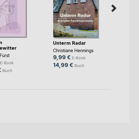
m
Hinte
Unterm Radar
ewitter
liegt
Christiane Hennings
Fürst
Marc St
9,99 €
E-Book
4,99
E-Book
14,99 €
Buch
€
14,9
Buch