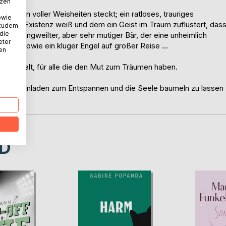
tzen
sondern voller Weisheiten steckt; ein ratloses, trauriges
owie
seiner Existenz weiß und dem ein Geist im Traum zuflüstert, das
 zudem
 die
iner gelangweilter, aber sehr mutiger Bär, der eine unheimlich
eter
mt; sowie ein kluger Engel auf großer Reise ...
nen
rchenwelt, für alle die den Mut zum Träumen haben.
r, die einladen zum Entspannen und die Seele baumeln zu lassen
D