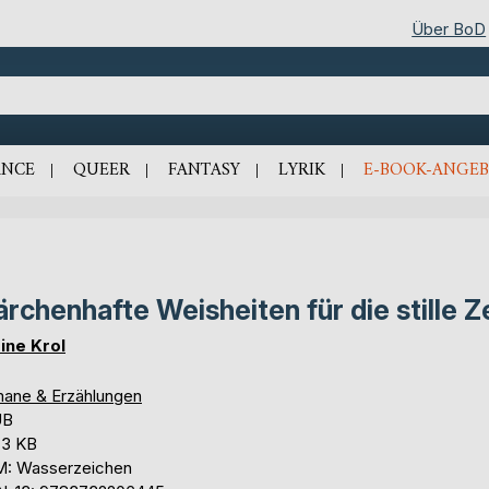
Über BoD
NCE
QUEER
FANTASY
LYRIK
E-BOOK-ANGEB
rchenhafte Weisheiten für die stille Z
ine Krol
ane & Erzählungen
UB
,3 KB
: Wasserzeichen