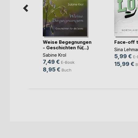
rbrennst
Weise Begegnungen
Face-off 
- Geschichten fü(...)
Sina Lehma
Sabine Krol
5,99 €
ok
E-
7,49 €
E-Book
15,99 €
h
B
8,95 €
Buch