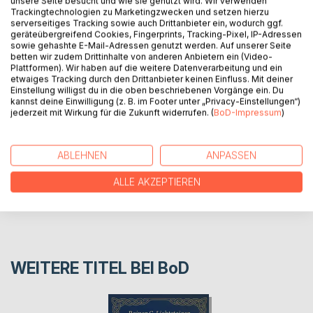
unsere Seite besucht und wie sie genutzt wird. Wir verwenden
BESCHREIBUNG
Trackingtechnologien zu Marketingzwecken und setzen hierzu
serverseitiges Tracking sowie auch Drittanbieter ein, wodurch ggf.
geräteübergreifend Cookies, Fingerprints, Tracking-Pixel, IP-Adressen
Diese kleinen Märchen entstanden alle im
sowie gehashte E-Mail-Adressen genutzt werden. Auf unserer Seite
betten wir zudem Drittinhalte von anderen Anbietern ein (Video-
Ostholsteinischen Land. Sie wurden erlebt oder erträumt.
Plattformen). Wir haben auf die weitere Datenverarbeitung und ein
etwaiges Tracking durch den Drittanbieter keinen Einfluss. Mit deiner
Einstellung willigst du in die oben beschriebenen Vorgänge ein. Du
AUTOR/IN
kannst deine Einwilligung (z. B. im Footer unter „Privacy-Einstellungen“)
jederzeit mit Wirkung für die Zukunft widerrufen. (
BoD-Impressum
)
PRESSESTIMMEN
ABLEHNEN
ANPASSEN
REZENSIONEN
ALLE AKZEPTIEREN
WEITERE TITEL BEI
BoD