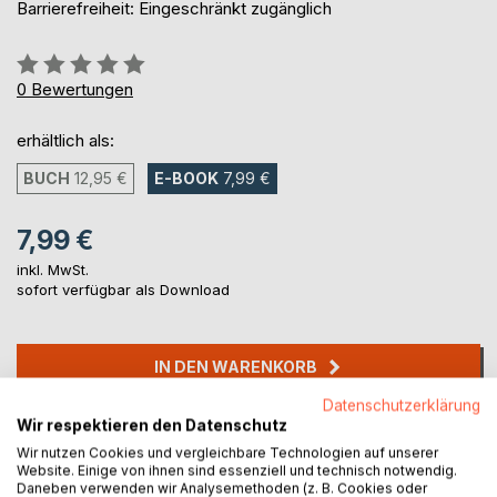
Barrierefreiheit: Eingeschränkt zugänglich
Bewertung::
0%
0
Bewertungen
erhältlich als:
BUCH
12,95 €
E-BOOK
7,99 €
7,99 €
inkl. MwSt.
sofort verfügbar als Download
IN DEN WARENKORB
Datenschutzerklärung
Wir respektieren den Datenschutz
Auf die Merkliste
Wir nutzen Cookies und vergleichbare Technologien auf unserer
Titel bewerten
Website. Einige von ihnen sind essenziell und technisch notwendig.
Daneben verwenden wir Analysemethoden (z. B. Cookies oder