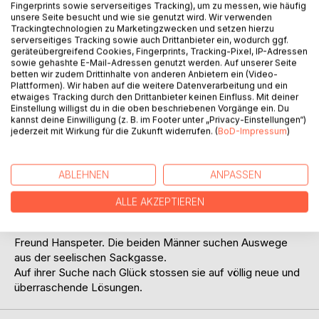
Fingerprints sowie serverseitiges Tracking), um zu messen, wie häufig
unsere Seite besucht und wie sie genutzt wird. Wir verwenden
Trackingtechnologien zu Marketingzwecken und setzen hierzu
serverseitiges Tracking sowie auch Drittanbieter ein, wodurch ggf.
geräteübergreifend Cookies, Fingerprints, Tracking-Pixel, IP-Adressen
sowie gehashte E-Mail-Adressen genutzt werden. Auf unserer Seite
betten wir zudem Drittinhalte von anderen Anbietern ein (Video-
BESCHREIBUNG
Plattformen). Wir haben auf die weitere Datenverarbeitung und ein
etwaiges Tracking durch den Drittanbieter keinen Einfluss. Mit deiner
Einstellung willigst du in die oben beschriebenen Vorgänge ein. Du
kannst deine Einwilligung (z. B. im Footer unter „Privacy-Einstellungen“)
Wie funktionieren Männer? Dieser spannende Roman lässt
jederzeit mit Wirkung für die Zukunft widerrufen. (
BoD-Impressum
)
tief in die Psyche und Denkweise von Männern blicken.
Raoul wird von seiner geliebten Ehefrau verlassen. Diese
Katastrophe rüttelt an seinen seelischen Grundfesten.
ABLEHNEN
ANPASSEN
Raoul ist völlig hilflos und versteht die Welt nicht mehr. Er
begreift nicht, weshalb seine vermeintlich glückliche und
ALLE AKZEPTIEREN
harmonische Ehe plötzlich auseinanderbricht.
In seinem Kummer und Zorn wendet er sich an seinen
Freund Hanspeter. Die beiden Männer suchen Auswege
aus der seelischen Sackgasse.
Auf ihrer Suche nach Glück stossen sie auf völlig neue und
überraschende Lösungen.