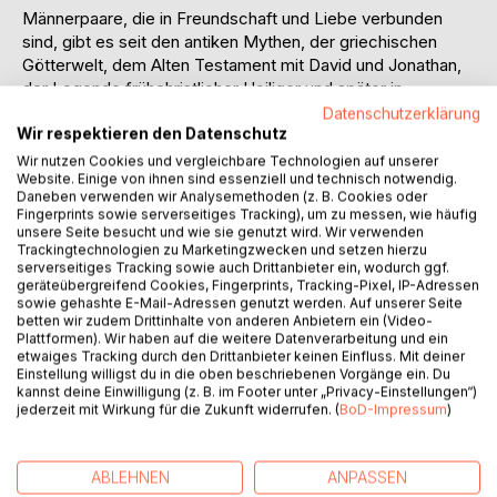
Männerpaare, die in Freundschaft und Liebe verbunden
sind, gibt es seit den antiken Mythen, der griechischen
Götterwelt, dem Alten Testament mit David und Jonathan,
der Legende frühchristlicher Heiliger und später in
Geschichte und Literatur, zuletzt in "Brokeback Mountain".
Datenschutzerklärung
Wir respektieren den Datenschutz
Oft kennt man nur den Berühmteren - Michelangelo,
Shakespeare, Montaigne, Bacon, Britten oder Isherwood -
Wir nutzen Cookies und vergleichbare Technologien auf unserer
Website. Einige von ihnen sind essenziell und technisch notwendig.
aber zu jedem gehört auch der andere Partner.
Daneben verwenden wir Analysemethoden (z. B. Cookies oder
Diese biographischen Porträtskizzen solcher Männerpaare
Fingerprints sowie serverseitiges Tracking), um zu messen, wie häufig
stellen sie als Freunde oder Liebespaare in ihrer meist
unsere Seite besucht und wie sie genutzt wird. Wir verwenden
Trackingtechnologien zu Marketingzwecken und setzen hierzu
fruchtbaren Beziehung dar. Auch "tragische Paare" wie
serverseitiges Tracking sowie auch Drittanbieter ein, wodurch ggf.
Oscar Wilde und Lord Douglas, Rimbaud und Verlaine, Joe
geräteübergreifend Cookies, Fingerprints, Tracking-Pixel, IP-Adressen
Orton und Kenneth Halliwell oder Francis Bacon und
sowie gehashte E-Mail-Adressen genutzt werden. Auf unserer Seite
George Dyer werden in ihrem Drama skizziert.
betten wir zudem Drittinhalte von anderen Anbietern ein (Video-
Plattformen). Wir haben auf die weitere Datenverarbeitung und ein
Erst spät tauchen in der Literatur Männerpaare auf,
etwaiges Tracking durch den Drittanbieter keinen Einfluss. Mit deiner
vermutlich wegen der christlichen Tabuisierung von
Einstellung willigst du in die oben beschriebenen Vorgänge ein. Du
Sexualität, die nicht der Fortpflanzung dient. Walt Whitman,
kannst deine Einwilligung (z. B. im Footer unter „Privacy-Einstellungen“)
jederzeit mit Wirkung für die Zukunft widerrufen. (
BoD-Impressum
)
Thomas Mann, Marguerite Yourcenar, Annie Proulx u.a.
haben die Sehnsucht und Liebe solcher Paare
beschrieben.
ABLEHNEN
ANPASSEN
Der Autor beleuchtet zwar objektiv, aber auch betroffen