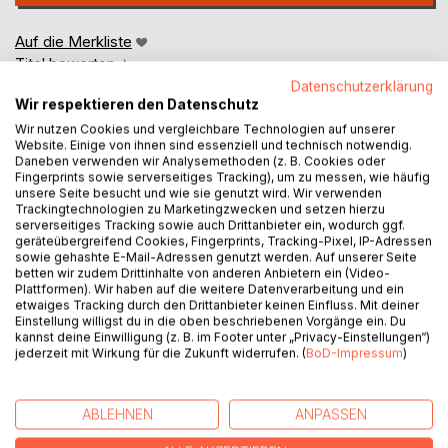
Auf die Merkliste
Titel bewerten
Datenschutzerklärung
Wir respektieren den Datenschutz
Wir nutzen Cookies und vergleichbare Technologien auf unserer
Website. Einige von ihnen sind essenziell und technisch notwendig.
Daneben verwenden wir Analysemethoden (z. B. Cookies oder
Fingerprints sowie serverseitiges Tracking), um zu messen, wie häufig
unsere Seite besucht und wie sie genutzt wird. Wir verwenden
Trackingtechnologien zu Marketingzwecken und setzen hierzu
BESCHREIBUNG
serverseitiges Tracking sowie auch Drittanbieter ein, wodurch ggf.
geräteübergreifend Cookies, Fingerprints, Tracking-Pixel, IP-Adressen
sowie gehashte E-Mail-Adressen genutzt werden. Auf unserer Seite
Ihre Männer haben "Männergrippe" und sie pflegt sie
betten wir zudem Drittinhalte von anderen Anbietern ein (Video-
Plattformen). Wir haben auf die weitere Datenverarbeitung und ein
aufopferungsvoll
etwaiges Tracking durch den Drittanbieter keinen Einfluss. Mit deiner
Einstellung willigst du in die oben beschriebenen Vorgänge ein. Du
kannst deine Einwilligung (z. B. im Footer unter „Privacy-Einstellungen“)
AUTOR/IN
jederzeit mit Wirkung für die Zukunft widerrufen. (
BoD-Impressum
)
PRESSESTIMMEN
ABLEHNEN
ANPASSEN