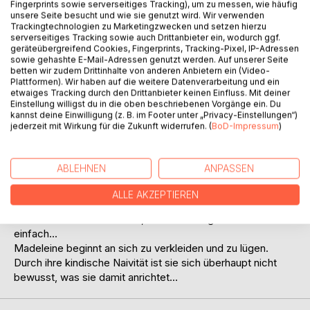
Titel bewerten
Fingerprints sowie serverseitiges Tracking), um zu messen, wie häufig
unsere Seite besucht und wie sie genutzt wird. Wir verwenden
Trackingtechnologien zu Marketingzwecken und setzen hierzu
serverseitiges Tracking sowie auch Drittanbieter ein, wodurch ggf.
geräteübergreifend Cookies, Fingerprints, Tracking-Pixel, IP-Adressen
sowie gehashte E-Mail-Adressen genutzt werden. Auf unserer Seite
betten wir zudem Drittinhalte von anderen Anbietern ein (Video-
Plattformen). Wir haben auf die weitere Datenverarbeitung und ein
etwaiges Tracking durch den Drittanbieter keinen Einfluss. Mit deiner
Einstellung willigst du in die oben beschriebenen Vorgänge ein. Du
BESCHREIBUNG
kannst deine Einwilligung (z. B. im Footer unter „Privacy-Einstellungen“)
jederzeit mit Wirkung für die Zukunft widerrufen. (
BoD-Impressum
)
Paris, im 19. Jahrhundert:
Madeleine wächst in ärmlichen Verhältnissen auf. Als sie in
ABLEHNEN
ANPASSEN
der Garderobe des Stadttheaters anfängt zu arbeiten lernt
sie ein ganz anderes leben kennen, das Leben der
ALLE AKZEPTIEREN
Schönen und Reichen, die täglich das Theater besuchen.
Sie möchte so sein wie sie, doch das ist gar nicht so
einfach...
Madeleine beginnt an sich zu verkleiden und zu lügen.
Durch ihre kindische Naivität ist sie sich überhaupt nicht
bewusst, was sie damit anrichtet...