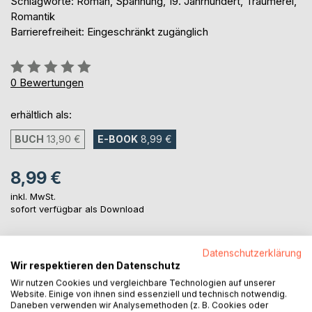
Schlagworte: Roman, Spannung, 19. Jahrhundert, Träumerei,
Romantik
Barrierefreiheit: Eingeschränkt zugänglich
Bewertung::
0%
0
Bewertungen
erhältlich als:
BUCH
13,90 €
E-BOOK
8,99 €
8,99 €
inkl. MwSt.
sofort verfügbar als Download
Datenschutzerklärung
IN DEN WARENKORB
Wir respektieren den Datenschutz
Wir nutzen Cookies und vergleichbare Technologien auf unserer
Website. Einige von ihnen sind essenziell und technisch notwendig.
Auf die Merkliste
Daneben verwenden wir Analysemethoden (z. B. Cookies oder