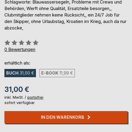
Schlagworte: Blauwassersegeln, Probleme mit Crews und
Behörden, Werft ohne Qualität, Ersatzteile besorgen,,
Clubmitglieder nehmen keine Rücksicht,, ein 24/7 Job für
den Skipper, ohne Urlaubstag, Kroatien im Krieg, auch da nur
abzocke,
Bewertung::
0%
0
Bewertungen
erhältlich als:
BUCH
31,00 €
E-BOOK
11,99 €
31,00 €
inkl. MwSt. /
portofrei
sofort verfügbar
IN DEN WARENKORB