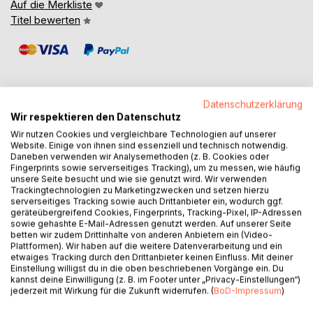
Auf die Merkliste
Titel bewerten
Datenschutzerklärung
Wir respektieren den Datenschutz
BESCHREIBUNG
Wir nutzen Cookies und vergleichbare Technologien auf unserer
Website. Einige von ihnen sind essenziell und technisch notwendig.
Daneben verwenden wir Analysemethoden (z. B. Cookies oder
Ein muß für alle die wissen wollen was es heißt ein Boot
Fingerprints sowie serverseitiges Tracking), um zu messen, wie häufig
unsere Seite besucht und wie sie genutzt wird. Wir verwenden
auf einer Werft in Malta für den Clubbetrieb her zu richten.
Trackingtechnologien zu Marketingzwecken und setzen hierzu
Für diejenigen, die vor haben einmal das Fahrtensegeln
serverseitiges Tracking sowie auch Drittanbieter ein, wodurch ggf.
anzustreben, oder auch nur ein Boot zu kaufen. Es zeigt die
geräteübergreifend Cookies, Fingerprints, Tracking-Pixel, IP-Adressen
sowie gehashte E-Mail-Adressen genutzt werden. Auf unserer Seite
ungeschminkte Wahrheit über das Leben auf einem
betten wir zudem Drittinhalte von anderen Anbietern ein (Video-
Segelboot und all die Probleme die auftauchen können,
Plattformen). Wir haben auf die weitere Datenverarbeitung und ein
auch wenn man vorher glaubt, alles bedacht zu haben. Es
etwaiges Tracking durch den Drittanbieter keinen Einfluss. Mit deiner
Einstellung willigst du in die oben beschriebenen Vorgänge ein. Du
geht um das "Blauwassersegeln" und zeigt die Dinge auf,
kannst deine Einwilligung (z. B. im Footer unter „Privacy-Einstellungen“)
die wirklich passieren. Nach dem Motto: "Fahrtensegeln
jederzeit mit Wirkung für die Zukunft widerrufen. (
BoD-Impressum
)
heißt, in den paradiesischsten Buchten, das Boot zu