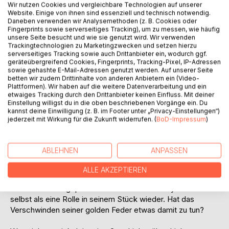
Wir nutzen Cookies und vergleichbare Technologien auf unserer
Website. Einige von ihnen sind essenziell und technisch notwendig.
Daneben verwenden wir Analysemethoden (z. B. Cookies oder
Fingerprints sowie serverseitiges Tracking), um zu messen, wie häufig
unsere Seite besucht und wie sie genutzt wird. Wir verwenden
BESCHREIBUNG
Trackingtechnologien zu Marketingzwecken und setzen hierzu
serverseitiges Tracking sowie auch Drittanbieter ein, wodurch ggf.
geräteübergreifend Cookies, Fingerprints, Tracking-Pixel, IP-Adressen
Lysander ist Stückeschreiber für das Theater.
sowie gehashte E-Mail-Adressen genutzt werden. Auf unserer Seite
betten wir zudem Drittinhalte von anderen Anbietern ein (Video-
Leidenschaftlich, aber erfolglos. Keines seiner Stücke
Plattformen). Wir haben auf die weitere Datenverarbeitung und ein
wurde je gespielt. Doch da ist noch die schöne Mariella, in
etwaiges Tracking durch den Drittanbieter keinen Einfluss. Mit deiner
die sich Lysander verliebt. Und ihr Vater, der geldgierige
Einstellung willigst du in die oben beschriebenen Vorgänge ein. Du
kannst deine Einwilligung (z. B. im Footer unter „Privacy-Einstellungen“)
Direktor des Theaters, der Lysander einen Handel
jederzeit mit Wirkung für die Zukunft widerrufen. (
BoD-Impressum
)
vorschlägt: Gelingt es Lysander, ein gutes Stück für das
Theater zu schreiben, so soll Mariella die seine werden.
ABLEHNEN
ANPASSEN
Doch kaum macht Lysander sich ans Werk, macht das
Werk sich an ihn: Alle seine Figuren – Bösewichte wie
ALLE AKZEPTIEREN
Helden – entwickeln ein unberechenbares Eigenleben.
Nichts läuft wie geplant. Plötzlich findet sich Lysander
selbst als eine Rolle in seinem Stück wieder. Hat das
Verschwinden seiner golden Feder etwas damit zu tun?