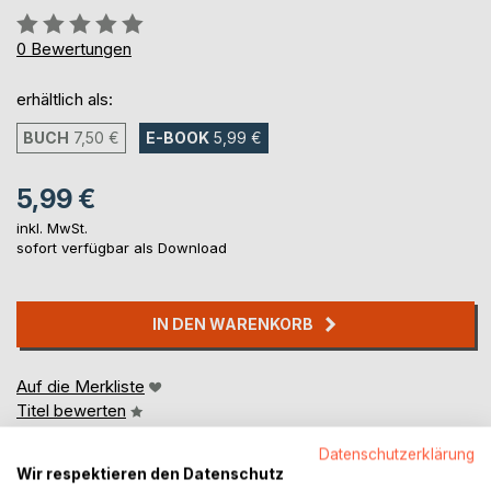
Bewertung::
0%
0
Bewertungen
erhältlich als:
BUCH
7,50 €
E-BOOK
5,99 €
5,99 €
inkl. MwSt.
sofort verfügbar als Download
IN DEN WARENKORB
Auf die Merkliste
Titel bewerten
Datenschutzerklärung
Wir respektieren den Datenschutz