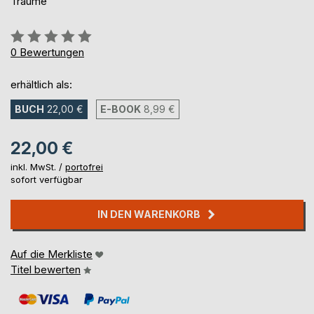
Träume
Bewertung::
0%
0
Bewertungen
erhältlich als:
BUCH
22,00 €
E-BOOK
8,99 €
22,00 €
inkl. MwSt. /
portofrei
sofort verfügbar
IN DEN WARENKORB
Auf die Merkliste
Titel bewerten