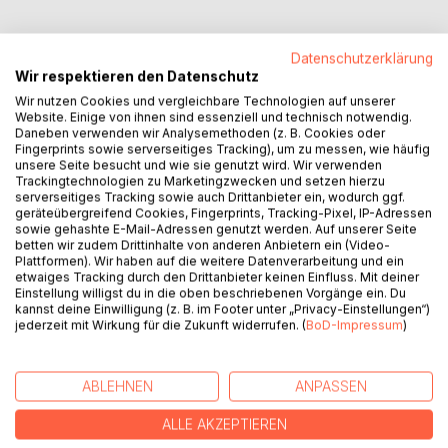
Datenschutzerklärung
Wir respektieren den Datenschutz
BESCHREIBUNG
Wir nutzen Cookies und vergleichbare Technologien auf unserer
Website. Einige von ihnen sind essenziell und technisch notwendig.
Daneben verwenden wir Analysemethoden (z. B. Cookies oder
Im Frühsommer 2021 hatte die Schriftstellerin Anne Riebel
Fingerprints sowie serverseitiges Tracking), um zu messen, wie häufig
unsere Seite besucht und wie sie genutzt wird. Wir verwenden
die Idee, gemeinsam mit ihrer Nichte Sabrina Sponheimer
Trackingtechnologien zu Marketingzwecken und setzen hierzu
Lyrik zu schreiben. Im Ping Pong per SMS, per Mail und
serverseitiges Tracking sowie auch Drittanbieter ein, wodurch ggf.
Videokonferenz haben sich Inspiration und Struktur,
geräteübergreifend Cookies, Fingerprints, Tracking-Pixel, IP-Adressen
sowie gehashte E-Mail-Adressen genutzt werden. Auf unserer Seite
Motivation und Erfahrung, künstlerisches Ungestüm und
betten wir zudem Drittinhalte von anderen Anbietern ein (Video-
Ausdauer miteinander verbunden. Und dieses liebe kleine
Plattformen). Wir haben auf die weitere Datenverarbeitung und ein
Werk entstehen lassen ...
etwaiges Tracking durch den Drittanbieter keinen Einfluss. Mit deiner
Einstellung willigst du in die oben beschriebenen Vorgänge ein. Du
kannst deine Einwilligung (z. B. im Footer unter „Privacy-Einstellungen“)
Du und ich - zwei Federn ein Gedicht
jederzeit mit Wirkung für die Zukunft widerrufen. (
BoD-Impressum
)
AUTOR/IN
ABLEHNEN
ANPASSEN
ALLE AKZEPTIEREN
PRESSESTIMMEN