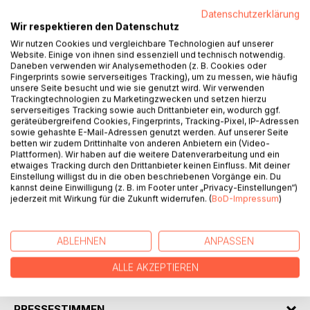
Datenschutzerklärung
Wir respektieren den Datenschutz
Wir nutzen Cookies und vergleichbare Technologien auf unserer
Website. Einige von ihnen sind essenziell und technisch notwendig.
Daneben verwenden wir Analysemethoden (z. B. Cookies oder
BESCHREIBUNG
Fingerprints sowie serverseitiges Tracking), um zu messen, wie häufig
unsere Seite besucht und wie sie genutzt wird. Wir verwenden
Trackingtechnologien zu Marketingzwecken und setzen hierzu
serverseitiges Tracking sowie auch Drittanbieter ein, wodurch ggf.
Zauberblüte -
geräteübergreifend Cookies, Fingerprints, Tracking-Pixel, IP-Adressen
Ist der zweite Band dieser Reihe "Lyrische Weiten", welche
sowie gehashte E-Mail-Adressen genutzt werden. Auf unserer Seite
betten wir zudem Drittinhalte von anderen Anbietern ein (Video-
der Autor nun veröffentlicht.
Plattformen). Wir haben auf die weitere Datenverarbeitung und ein
Bereits im Winter 2022 war der erste Band erschienen und
etwaiges Tracking durch den Drittanbieter keinen Einfluss. Mit deiner
im Frühjahr folgt nun der weitere Band.
Einstellung willigst du in die oben beschriebenen Vorgänge ein. Du
kannst deine Einwilligung (z. B. im Footer unter „Privacy-Einstellungen“)
jederzeit mit Wirkung für die Zukunft widerrufen. (
BoD-Impressum
)
Der Autor verwendet eine lebendige und vielseitige
Sprachform von Poesie über Reimgedicht bis hin zur
Beschreibung wie etwa Prosa.
ABLEHNEN
ANPASSEN
ALLE AKZEPTIEREN
AUTOR/IN
PRESSESTIMMEN