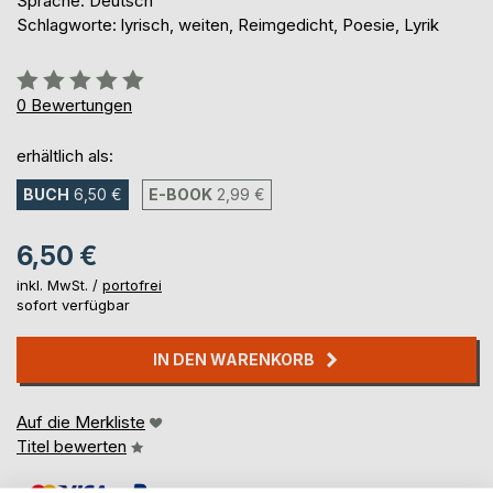
Sprache: Deutsch
Schlagworte: lyrisch, weiten, Reimgedicht, Poesie, Lyrik
Bewertung::
0%
0
Bewertungen
erhältlich als:
BUCH
6,50 €
E-BOOK
2,99 €
6,50 €
inkl. MwSt. /
portofrei
sofort verfügbar
IN DEN WARENKORB
Auf die Merkliste
Titel bewerten