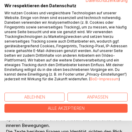
Datenschutzerklärung
IN DEN WARENKORB
Wir respektieren den Datenschutz
Wir nutzen Cookies und vergleichbare Technologien auf unserer
Website. Einige von ihnen sind essenziell und technisch notwendig.
Auf die Merkliste
Daneben verwenden wir Analysemethoden (z. B. Cookies oder
Titel bewerten
Fingerprints sowie serverseitiges Tracking), um zu messen, wie häufig
unsere Seite besucht und wie sie genutzt wird. Wir verwenden
Trackingtechnologien zu Marketingzwecken und setzen hierzu
serverseitiges Tracking sowie auch Drittanbieter ein, wodurch ggf.
geräteübergreifend Cookies, Fingerprints, Tracking-Pixel, IP-Adressen
sowie gehashte E-Mail-Adressen genutzt werden. Auf unserer Seite
betten wir zudem Drittinhalte von anderen Anbietern ein (Video-
Plattformen). Wir haben auf die weitere Datenverarbeitung und ein
etwaiges Tracking durch den Drittanbieter keinen Einfluss. Mit deiner
Einstellung willigst du in die oben beschriebenen Vorgänge ein. Du
BESCHREIBUNG
kannst deine Einwilligung (z. B. im Footer unter „Privacy-Einstellungen“)
jederzeit mit Wirkung für die Zukunft widerrufen. (
BoD-Impressum
)
Es gibt Texte, die uns begleiten. Die "Gedichte in Lyrik" am
Wegrand stehen leise am Rand unserer Wege; offen,
ABLEHNEN
ANPASSEN
unscheinbar und doch voller Tiefe für jene, die innehalten.
Dieses Buch vereint vielfältige Themen zwischen Alltag
ALLE AKZEPTIEREN
und Staunen, persönlichen Reflexionen und gedanklichem
Spiel. Es entsteht ein offenes Mosaik aus Momenten und
inneren Bewegungen.
Die Texte berühren Fragen von Identität, richten den Blick