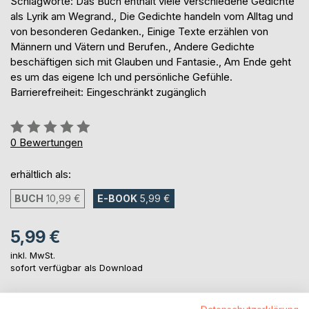
Schlagworte: Das Buch enthält viele verschiedene Gedichte
als Lyrik am Wegrand., Die Gedichte handeln vom Alltag und
von besonderen Gedanken., Einige Texte erzählen von
Männern und Vätern und Berufen., Andere Gedichte
beschäftigen sich mit Glauben und Fantasie., Am Ende geht
es um das eigene Ich und persönliche Gefühle.
Barrierefreiheit: Eingeschränkt zugänglich
Bewertung::
0%
0
Bewertungen
erhältlich als:
BUCH
10,99 €
E-BOOK
5,99 €
5,99 €
inkl. MwSt.
sofort verfügbar als Download