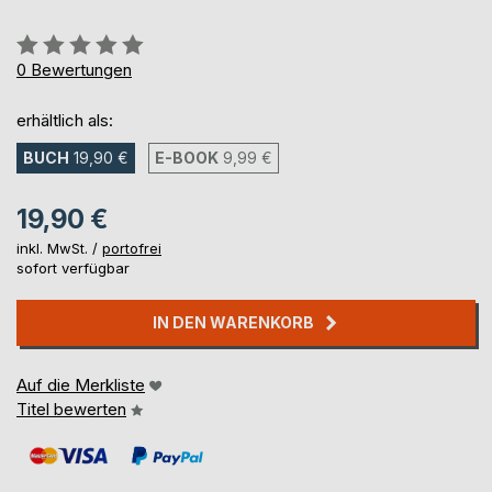
Bewertung::
0%
0
Bewertungen
erhältlich als:
BUCH
19,90 €
E-BOOK
9,99 €
19,90 €
inkl. MwSt. /
portofrei
sofort verfügbar
IN DEN WARENKORB
Auf die Merkliste
Titel bewerten