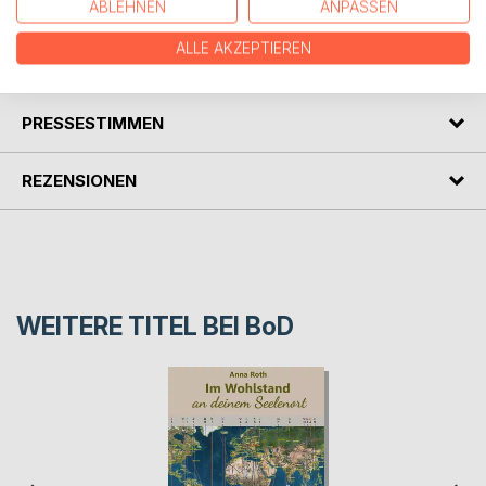
nicht verkneifen!
ABLEHNEN
ANPASSEN
ALLE AKZEPTIEREN
AUTOR/IN
PRESSESTIMMEN
REZENSIONEN
WEITERE TITEL BEI
BoD