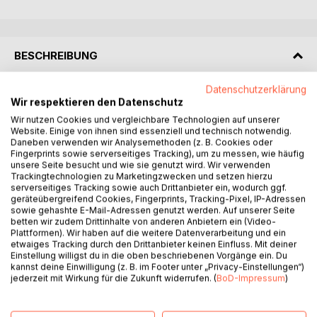
BESCHREIBUNG
Datenschutzerklärung
Wie passen lutherische Theologie und Humor zusammen?
Wir respektieren den Datenschutz
Die Beiträge dieses Bandes, der als Festschrift zum 25.
Wir nutzen Cookies und vergleichbare Technologien auf unserer
Dienstjubiläum von Kirchenrat Michael Schätzel erscheint,
Website. Einige von ihnen sind essenziell und technisch notwendig.
gehen dieser Frage in biografischer, humorvoller,
Daneben verwenden wir Analysemethoden (z. B. Cookies oder
Fingerprints sowie serverseitiges Tracking), um zu messen, wie häufig
predigtpraktischer und theologisch-reflektierender Weise
unsere Seite besucht und wie sie genutzt wird. Wir verwenden
nach. Dabei wird erkennbar: Humor hat mit Spannungen zu
Trackingtechnologien zu Marketingzwecken und setzen hierzu
tun. Und es scheint gerade eine Eigenart lutherischer
serverseitiges Tracking sowie auch Drittanbieter ein, wodurch ggf.
Theologie zu sein, Spannungen nicht einfach aufzulösen,
geräteübergreifend Cookies, Fingerprints, Tracking-Pixel, IP-Adressen
sowie gehashte E-Mail-Adressen genutzt werden. Auf unserer Seite
sondern Spannungsvolles nebeneinander stehen zu lassen.
betten wir zudem Drittinhalte von anderen Anbietern ein (Video-
Entsprechend lässt sich das bekannte Diktum "Humor ist,
Plattformen). Wir haben auf die weitere Datenverarbeitung und ein
wenn man trotzdem lacht" konfessionell modifizieren:
etwaiges Tracking durch den Drittanbieter keinen Einfluss. Mit deiner
Einstellung willigst du in die oben beschriebenen Vorgänge ein. Du
"Lutherisch ist, wenn man trotzdem lacht". Der lutherische
kannst deine Einwilligung (z. B. im Footer unter „Privacy-Einstellungen“)
Sünder reibt sich verwundert die Augen über die Botschaft,
jederzeit mit Wirkung für die Zukunft widerrufen. (
BoD-Impressum
)
dass er - ja wirklich er mit all dem, was ihm anhängt! -
erlöst ist, und kann sich darüber ein herzhaftes Lachen