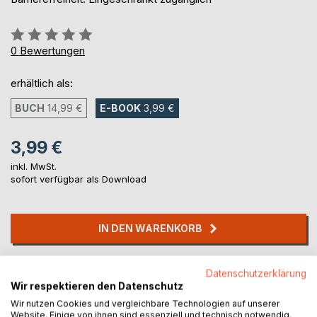
Bewertung::
0%
0
Bewertungen
erhältlich als:
BUCH
14,99 €
E-BOOK
3,99 €
3,99 €
inkl. MwSt.
sofort verfügbar als Download
IN DEN WARENKORB
Auf die Merkliste
Datenschutzerklärung
Titel bewerten
Wir respektieren den Datenschutz
Wir nutzen Cookies und vergleichbare Technologien auf unserer
Website. Einige von ihnen sind essenziell und technisch notwendig.