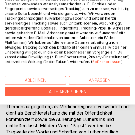
Daneben verwenden wir Analysemethoden (z. B. Cookies oder
Fingerprints sowie serverseitiges Tracking), um zu messen, wie häufig
unsere Seite besucht und wie sie genutzt wird. Wir verwenden
Trackingtechnologien zu Marketingzwecken und setzen hierzu
serverseitiges Tracking sowie auch Drittanbieter ein, wodurch ggf.
geräteübergreifend Cookies, Fingerprints, Tracking-Pixel, IP-Adressen
BESCHREIBUNG
sowie gehashte E-Mail-Adressen genutzt werden. Auf unserer Seite
betten wir zudem Drittinhalte von anderen Anbietern ein (Video-
Plattformen). Wir haben auf die weitere Datenverarbeitung und ein
etwaiges Tracking durch den Drittanbieter keinen Einfluss. Mit deiner
Luther im Netz
Einstellung willigst du in die oben beschriebenen Vorgänge ein. Du
"Katalog zum Lutherjubiläum" 2017
kannst deine Einwilligung (z. B. im Footer unter „Privacy-Einstellungen“)
jederzeit mit Wirkung für die Zukunft widerrufen. (
BoD-Impressum
)
"Am Anfang war das Wort". Der erste Satz aus dem
Johannesevangelium wird zur Grundstruktur und es ziehen
ABLEHNEN
ANPASSEN
sich die Worte wie ein roter Faden durch 43 Werke. Diese
sind in 18 Themen gegliedert und zeigen einen zeitlichen
ALLE AKZEPTIEREN
Ablauf vom Fortschritt und Kommunikation. Bildung,
Reformation, Starke Frauen, Gesetz, Messe werden als
Themen aufgegriffen, als Medienereignisse verwendet und
dient als Berichterstattung die mit der Öffentlichkeit
kommuniziert sowie die Äußerungen Luthers ins Bild
einfließen lässt. Mit dem Werk "Papst" werden die
Tragweite der Worte und Schriften von Luther deutlich.