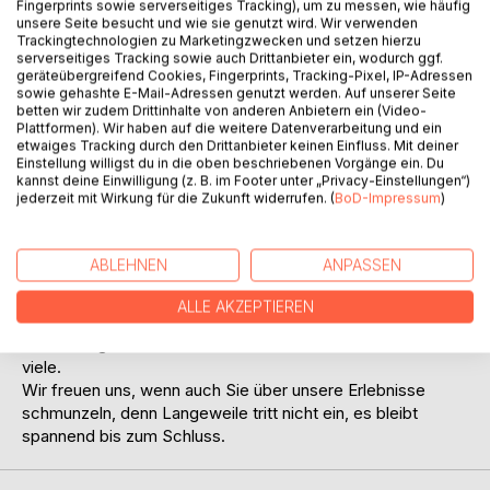
Fingerprints sowie serverseitiges Tracking), um zu messen, wie häufig
unsere Seite besucht und wie sie genutzt wird. Wir verwenden
Trackingtechnologien zu Marketingzwecken und setzen hierzu
serverseitiges Tracking sowie auch Drittanbieter ein, wodurch ggf.
geräteübergreifend Cookies, Fingerprints, Tracking-Pixel, IP-Adressen
sowie gehashte E-Mail-Adressen genutzt werden. Auf unserer Seite
betten wir zudem Drittinhalte von anderen Anbietern ein (Video-
BESCHREIBUNG
Plattformen). Wir haben auf die weitere Datenverarbeitung und ein
etwaiges Tracking durch den Drittanbieter keinen Einfluss. Mit deiner
Einstellung willigst du in die oben beschriebenen Vorgänge ein. Du
kannst deine Einwilligung (z. B. im Footer unter „Privacy-Einstellungen“)
Wenn einer eine Reise tut – dann kann er was erzählen,
jederzeit mit Wirkung für die Zukunft widerrufen. (
BoD-Impressum
)
stimmt zu hundert Prozent.
Was wir nun an lustigen und kuriosen Episoden erleben
ABLEHNEN
ANPASSEN
durften, haben wir in diesem 340 Seiten starken Buch
zusammengefasst. Wenn man 16 Jahre mit hunderten von
ALLE AKZEPTIEREN
Reisegästen unterwegs ist, erlebt man allerhand. Aber
lachen ist gesund und Gründe zum Lachen hatten wir sehr
viele.
Wir freuen uns, wenn auch Sie über unsere Erlebnisse
schmunzeln, denn Langeweile tritt nicht ein, es bleibt
spannend bis zum Schluss.