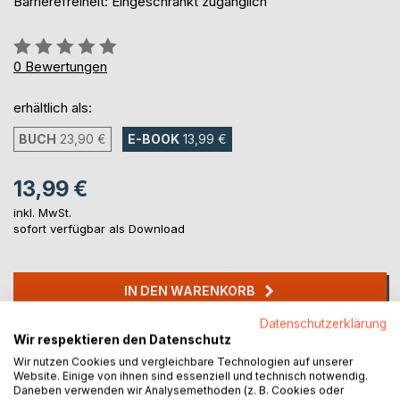
Barrierefreiheit: Eingeschränkt zugänglich
Bewertung::
0%
0
Bewertungen
erhältlich als:
BUCH
23,90 €
E-BOOK
13,99 €
13,99 €
inkl. MwSt.
sofort verfügbar als Download
IN DEN WARENKORB
Datenschutzerklärung
Wir respektieren den Datenschutz
Auf die Merkliste
Titel bewerten
Wir nutzen Cookies und vergleichbare Technologien auf unserer
Website. Einige von ihnen sind essenziell und technisch notwendig.
Daneben verwenden wir Analysemethoden (z. B. Cookies oder