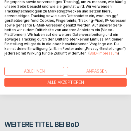
BESCHREIBUNG
Fingerprints sowie serverseitiges Tracking), um zu messen, wie häufig
unsere Seite besucht und wie sie genutzt wird. Wir verwenden
Trackingtechnologien zu Marketingzwecken und setzen hierzu
serverseitiges Tracking sowie auch Drittanbieter ein, wodurch ggf.
Die Autoren Lag Sag und Cheng Chel Chlopher haben sich
geräteübergreifend Cookies, Fingerprints, Tracking-Pixel, IP-Adressen
unters Partyvolk gemischt und bei abgefahrenen Witze-
sowie gehashte E-Mail-Adressen genutzt werden. Auf unserer Seite
betten wir zudem Drittinhalte von anderen Anbietern ein (Video-
Battles lustige, fiese und abartige Witze eingesammelt und
Plattformen). Wir haben auf die weitere Datenverarbeitung und ein
von ihren Homies nochmal raten lassen. Lachen garantiert!
etwaiges Tracking durch den Drittanbieter keinen Einfluss. Mit deiner
Einstellung willigst du in die oben beschriebenen Vorgänge ein. Du
kannst deine Einwilligung (z. B. im Footer unter „Privacy-Einstellungen“)
jederzeit mit Wirkung für die Zukunft widerrufen. (
BoD-Impressum
)
AUTOR/IN
PRESSESTIMMEN
ABLEHNEN
ANPASSEN
ALLE AKZEPTIEREN
REZENSIONEN
WEITERE TITEL BEI
BoD