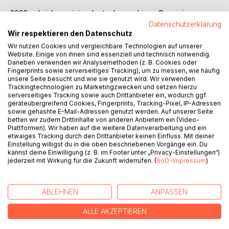
2023 schrieben wir im deutschsprachigen Raum, in
Deutschland, Österreich und der Schweiz, eine politische
Datenschutzerklärung
Wir respektieren den Datenschutz
Anthologie zum Thema: "Lust, Macht und Wahn - aus dem
prallen Leben des Bürgers" aus.
Wir nutzen Cookies und vergleichbare Technologien auf unserer
Website. Einige von ihnen sind essenziell und technisch notwendig.
Dabei fassten wir den Begriff "politisch" sehr weit. Nicht
Daneben verwenden wir Analysemethoden (z. B. Cookies oder
nur Handlungen im kommunalen Bereich oder innerhalb von
Fingerprints sowie serverseitiges Tracking), um zu messen, wie häufig
öffentlichen Institutionen (Verein bis Schule), sondern auch
unsere Seite besucht und wie sie genutzt wird. Wir verwenden
Trackingtechnologien zu Marketingzwecken und setzen hierzu
in den privaten Sphären: Haushalt, Familie, innerer Kreis
serverseitiges Tracking sowie auch Drittanbieter ein, wodurch ggf.
sollen als politisch gelten - ganz im Sinne des Slogans:
geräteübergreifend Cookies, Fingerprints, Tracking-Pixel, IP-Adressen
"Das Private ist das Politische" der Frauenbewegung der
sowie gehashte E-Mail-Adressen genutzt werden. Auf unserer Seite
1968ger und frühen 1970ger Jahre.
betten wir zudem Drittinhalte von anderen Anbietern ein (Video-
Plattformen). Wir haben auf die weitere Datenverarbeitung und ein
Von der Vielzahl der Beiträge zunächst überrascht,
etwaiges Tracking durch den Drittanbieter keinen Einfluss. Mit deiner
entschlossen wir uns schon bald, die Anthologie in zwei
Einstellung willigst du in die oben beschriebenen Vorgänge ein. Du
Bände aufzuteilen.
kannst deine Einwilligung (z. B. im Footer unter „Privacy-Einstellungen“)
jederzeit mit Wirkung für die Zukunft widerrufen. (
BoD-Impressum
)
Der vorliegende erste Band setzt sich hauptsächlich mit
tages- und realpolitischen Ereignissen auseinander.
Der zweite Band ist künstlerischen und philosophischen
ABLEHNEN
ANPASSEN
Betrachtungen gewidmet.
ALLE AKZEPTIEREN
AUTOR/IN