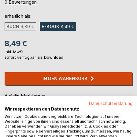
0%
0
Bewertungen
erhältlich als:
BUCH
9,80 €
E-BOOK
8,49 €
8,49 €
inkl. MwSt.
sofort verfügbar als Download
IN DEN WARENKORB
Auf die Merkliste
Titel bewerten
Datenschutzerklärung
Wir respektieren den Datenschutz
Wir nutzen Cookies und vergleichbare Technologien auf unserer
Website. Einige von ihnen sind essenziell und technisch notwendig.
Daneben verwenden wir Analysemethoden (z. B. Cookies oder
Fingerprints sowie serverseitiges Tracking), um zu messen, wie häufig
unsere Seite besucht und wie sie genutzt wird. Wir verwenden