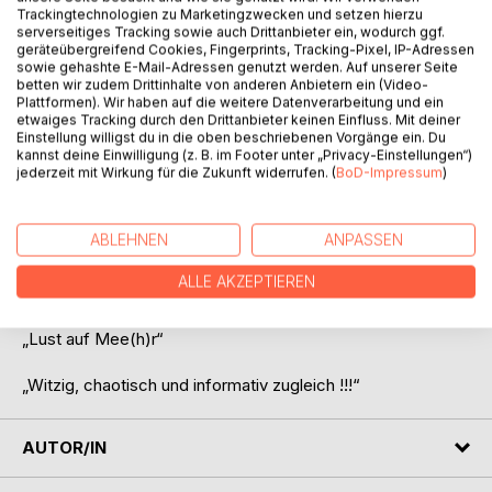
Trackingtechnologien zu Marketingzwecken und setzen hierzu
serverseitiges Tracking sowie auch Drittanbieter ein, wodurch ggf.
BESCHREIBUNG
geräteübergreifend Cookies, Fingerprints, Tracking-Pixel, IP-Adressen
sowie gehashte E-Mail-Adressen genutzt werden. Auf unserer Seite
betten wir zudem Drittinhalte von anderen Anbietern ein (Video-
Plattformen). Wir haben auf die weitere Datenverarbeitung und ein
Diese Geschichte erzählt die Reise durch Rügen,
etwaiges Tracking durch den Drittanbieter keinen Einfluss. Mit deiner
verbunden mit vielen kleinen Hindernissen, aber auch
Einstellung willigst du in die oben beschriebenen Vorgänge ein. Du
Herausforderungen.
kannst deine Einwilligung (z. B. im Footer unter „Privacy-Einstellungen“)
jederzeit mit Wirkung für die Zukunft widerrufen. (
BoD-Impressum
)
Sie vermitteln dem Leser trotzt einiger Zwischenfälle eine
gewisse Leichtigkeit.
Nichts läuft glatt auf dieser Reise. Alles scheint irgendwie
ABLEHNEN
ANPASSEN
chaotisch.
Doch gerade diese kleinen Handicaps machen den Trip
ALLE AKZEPTIEREN
durch Rügen zum Erlebnis und
„Lust auf Mee(h)r“
„Witzig, chaotisch und informativ zugleich !!!“
AUTOR/IN