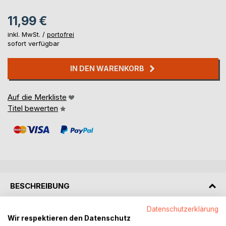
11,99 €
inkl. MwSt. /
portofrei
sofort verfügbar
IN DEN WARENKORB
Auf die Merkliste
Titel bewerten
BESCHREIBUNG
Datenschutzerklärung
Luna wünscht sich nichts sehnlicher, als dazu zu gehören.
Wir respektieren den Datenschutz
Als sie einer Zebraherde begegnet, beginnt für sie eine