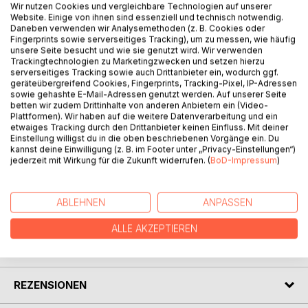
Wir nutzen Cookies und vergleichbare Technologien auf unserer
Reise
Website. Einige von ihnen sind essenziell und technisch notwendig.
voller Hoffnung, Mut aber auch leiser Zweifel.
Daneben verwenden wir Analysemethoden (z. B. Cookies oder
Fingerprints sowie serverseitiges Tracking), um zu messen, wie häufig
Mit Hilfe ihres Freundes Zuri wagt sie einen
unsere Seite besucht und wie sie genutzt wird. Wir verwenden
ungewöhnlichen Schritt - und lernt
Trackingtechnologien zu Marketingzwecken und setzen hierzu
dabei, was es wirklich bedeutet, angenommen zu werden.
serverseitiges Tracking sowie auch Drittanbieter ein, wodurch ggf.
geräteübergreifend Cookies, Fingerprints, Tracking-Pixel, IP-Adressen
Doch Zugehörigkeit entsteht nicht durch äußere Zeichen.
sowie gehashte E-Mail-Adressen genutzt werden. Auf unserer Seite
Sie wächst durch Vertrauen, Zusammenhalt und den Mut,
betten wir zudem Drittinhalte von anderen Anbietern ein (Video-
man selbst zu bleiben.
Plattformen). Wir haben auf die weitere Datenverarbeitung und ein
etwaiges Tracking durch den Drittanbieter keinen Einfluss. Mit deiner
Eine berührende Geschichte über Anderssein,
Einstellung willigst du in die oben beschriebenen Vorgänge ein. Du
Freundschaft und die Kraft,
kannst deine Einwilligung (z. B. im Footer unter „Privacy-Einstellungen“)
seinen eigenen Platz in der Welt zu finden.
jederzeit mit Wirkung für die Zukunft widerrufen. (
BoD-Impressum
)
Freundschaft sieht nicht auf Streifen - sie sieht ins Herz.
ABLEHNEN
ANPASSEN
AUTOR/IN
ALLE AKZEPTIEREN
PRESSESTIMMEN
REZENSIONEN