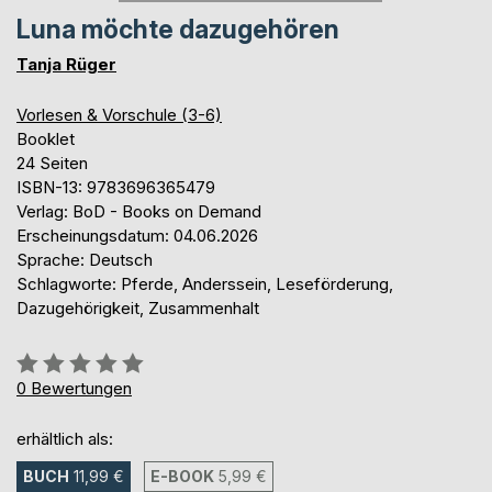
Luna möchte dazugehören
Tanja Rüger
Vorlesen & Vorschule (3-6)
Booklet
24 Seiten
ISBN-13: 9783696365479
Verlag: BoD - Books on Demand
Erscheinungsdatum: 04.06.2026
Sprache: Deutsch
Schlagworte: Pferde, Anderssein, Leseförderung,
Dazugehörigkeit, Zusammenhalt
Bewertung::
0%
0
Bewertungen
erhältlich als:
BUCH
11,99 €
E-BOOK
5,99 €