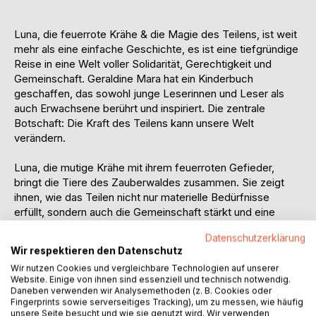
Luna, die feuerrote Krähe & die Magie des Teilens, ist weit
mehr als eine einfache Geschichte, es ist eine tiefgründige
Reise in eine Welt voller Solidarität, Gerechtigkeit und
Gemeinschaft. Geraldine Mara hat ein Kinderbuch
geschaffen, das sowohl junge Leserinnen und Leser als
auch Erwachsene berührt und inspiriert. Die zentrale
Botschaft: Die Kraft des Teilens kann unsere Welt
verändern.
Luna, die mutige Krähe mit ihrem feuerroten Gefieder,
bringt die Tiere des Zauberwaldes zusammen. Sie zeigt
ihnen, wie das Teilen nicht nur materielle Bedürfnisse
erfüllt, sondern auch die Gemeinschaft stärkt und eine
gerechtere Welt erschaffen kann. Luna steht dabei für
Datenschutzerklärung
Mitgefühl, Mut und den Glauben an das Gute ... Werte, die
Wir respektieren den Datenschutz
sie an ihre Freunde weitergibt.
Wir nutzen Cookies und vergleichbare Technologien auf unserer
Website. Einige von ihnen sind essenziell und technisch notwendig.
Gemeinsam erleben die Tiere, wie das Teilen Vorräte
Daneben verwenden wir Analysemethoden (z. B. Cookies oder
schafft, Freundschaften stärkt und niemand mehr allein
Fingerprints sowie serverseitiges Tracking), um zu messen, wie häufig
unsere Seite besucht und wie sie genutzt wird. Wir verwenden
bleibt. In ihrem Wald findet jeder einen Platz und trägt