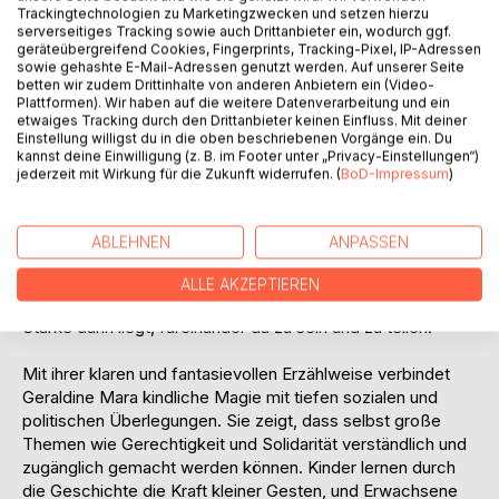
Trackingtechnologien zu Marketingzwecken und setzen hierzu
etwas zur Gemeinschaft bei. Doch das Buch geht über die
serverseitiges Tracking sowie auch Drittanbieter ein, wodurch ggf.
ideale Darstellung hinaus und beleuchtet auch die
geräteübergreifend Cookies, Fingerprints, Tracking-Pixel, IP-Adressen
sowie gehashte E-Mail-Adressen genutzt werden. Auf unserer Seite
Herausforderungen, die es in der Geschichte gab, wenn
betten wir zudem Drittinhalte von anderen Anbietern ein (Video-
soziale Gerechtigkeit nicht wie geplant funktionierte.
Plattformen). Wir haben auf die weitere Datenverarbeitung und ein
Geraldine Mara reflektiert kindgerecht über die
etwaiges Tracking durch den Drittanbieter keinen Einfluss. Mit deiner
Schwierigkeiten bei der Umsetzung solcher Ideale und
Einstellung willigst du in die oben beschriebenen Vorgänge ein. Du
kannst deine Einwilligung (z. B. im Footer unter „Privacy-Einstellungen“)
zeigt, dass man aus der Vergangenheit lernen kann.
jederzeit mit Wirkung für die Zukunft widerrufen. (
BoD-Impressum
)
Luna, die feuerrote Krähe & die Magie des Teilens ist eine
Botschaft für Kinder und Erwachsene gleichermaßen. Es
ABLEHNEN
ANPASSEN
erinnert uns daran, dass eine gerechtere, freundliche Welt
möglich ist, wenn wir Solidarität und Gemeinschaft leben.
ALLE AKZEPTIEREN
Die Tiere des Zauberwaldes zeigen uns, dass wahre
Stärke darin liegt, füreinander da zu sein und zu teilen.
Mit ihrer klaren und fantasievollen Erzählweise verbindet
Geraldine Mara kindliche Magie mit tiefen sozialen und
politischen Überlegungen. Sie zeigt, dass selbst große
Themen wie Gerechtigkeit und Solidarität verständlich und
zugänglich gemacht werden können. Kinder lernen durch
die Geschichte die Kraft kleiner Gesten, und Erwachsene