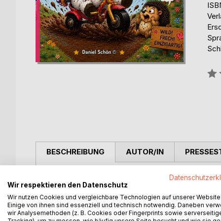
ISB
Ver
Ers
Spr
Schl
Bew
0%
BESCHREIBUNG
AUTOR/IN
PRESSES
Lulu, das freche Dreirad-Einhorn ist wie der Titel
Datenschutzerk
Wir respektieren den Datenschutz
Dreirad fährt und viele lustige Abenteuer erlebt.
Wir nutzen Cookies und vergleichbare Technologien auf unserer Website
Hast du den Mut, Lulus Abenteuer zu erleben ?
Einige von ihnen sind essenziell und technisch notwendig. Daneben ver
Dann tauch mit uns in die Bunte Welt von Lulu ein.
wir Analysemethoden (z. B. Cookies oder Fingerprints sowie serverseitig
Tracking), um zu messen, wie häufig unsere Seite besucht und wie sie ge