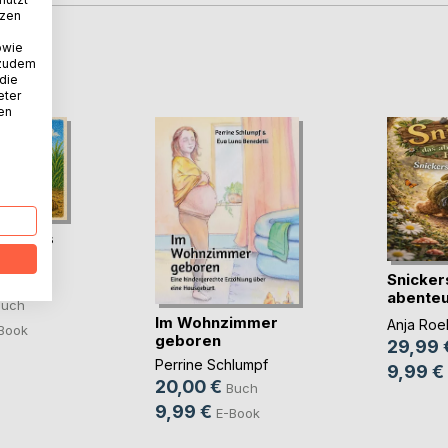
tzen
owie
D
 zudem
 die
eter
nen
nur aus
e?
Snicker
chaon
abenteu
Buch
Faultier
Im Wohnzimmer
Anja Roel
Book
geboren
29,99 
Perrine Schlumpf
9,99 €
20,00 €
Buch
9,99 €
E-Book