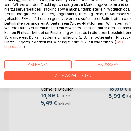
wird. Wir verwenden Trackingtechnologien zu Marketingzwecken und se
hierzu serverseitiges Tracking sowie auch Drittanbieter ein, wodurch ggf.
geräteübergreifend Cookies, Fingerprints, Tracking-Pixel, IP-Adressen s
WEITERE TITEL BEI
Bo
gehashte E-Mail-Adressen genutzt werden. Auf unserer Seite betten wir
Drittinhalte von anderen Anbietern ein (Video-Plattformen). Wir haben auf
weitere Datenverarbeitung und ein etwaiges Tracking durch den Drittanbi
keinen Einfluss. Mit deiner Einstellung willigst du in die oben beschriebe
Vorgänge ein. Du kannst deine Einwilligung (z. B. im Footer unter „Privacy-
Einstellungen“) jederzeit mit Wirkung für die Zukunft widerrufen. (
BoD-
Impressum
)
ABLEHNEN
ANPASSEN
Was wird 
der Raup
ALLE AKZEPTIEREN
Die Mutsteine
Papilio Ma
18,99 €
Cornelia Greulich
r
14,99 €
5,99 €
Buch
E-
5,49 €
E-Book
sson
h
ok