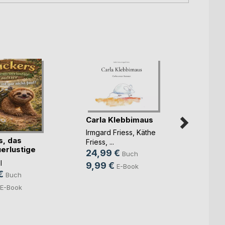
Carla Klebbimaus
Kimmi
Irmgard Friess
,
Käthe
Günth
s, das
Friess
, ...
19,9
erlustige
24,99 €
Buch
8,99
l
9,99 €
E-Book
€
Buch
E-Book