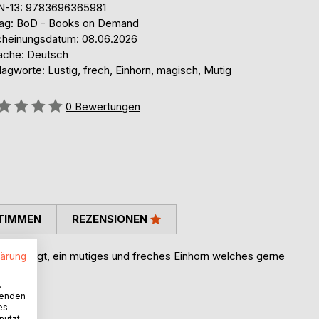
N-13: 9783696365981
lag: BoD - Books on Demand
cheinungsdatum: 08.06.2026
ache: Deutsch
agworte: Lustig, frech, Einhorn, magisch, Mutig
ertung::
0
Bewertungen
TIMMEN
REZENSIONEN
 schon sagt, ein mutiges und freches Einhorn welches gerne
lärung
.
wenden
es
nutzt