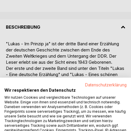
BESCHREIBUNG
"Lukas - Im Prinzip ja" ist der dritte Band einer Erzählung
der deutschen Geschichte zwischen dem Ende des
Zweiten Weltkrieges und dem Untergang der DDR. Der
Leser erlebt sie aus der Sicht eines 1943 Geborenen.
Der erste und der zweite Band sind unter den Titeln "Lukas
- Eine deutsche Erzählung" und "Lukas - Eines schönen
Tages" erschienen und ebenfalls bei BoD verfügbar.
Datenschutzerklärung
Der vorliegende Band beginnt im Jahr 1971 mit dem Eintritt
Wir respektieren den Datenschutz
des Protagonisten als junger Assistent in ein Leipziger
Wir nutzen Cookies und vergleichbare Technologien auf unserer
Universitätsinstitut und endet am 9. Oktober 1989, dem Tag
Website. Einige von ihnen sind essenziell und technisch notwendig.
der großen Leipziger Montagsdemonstration, die das Ende
Daneben verwenden wir Analysemethoden (z. B. Cookies oder
der DDR einläutet.
Fingerprints sowie serverseitiges Tracking), um zu messen, wie häufig
unsere Seite besucht und wie sie genutzt wird. Wir verwenden
Der Leser erhält Innenansichten einer sozialistischen
Trackingtechnologien zu Marketingzwecken und setzen hierzu
Hochschule, erlebt mit Lukas den akademischen
serverseitiges Tracking sowie auch Drittanbieter ein, wodurch ggf.
Arbeitsalltag, das Wirken gesellschaftlicher Organisationen
geräteübergreifend Cookies, Fingerprints, Tracking-Pixel, IP-Adressen