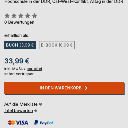
Hochschule in der DDR, Ost-West-Konflikt, Alltag in der DDR
Bewertung::
0%
0
Bewertungen
erhältlich als:
BUCH
33,99 €
E-BOOK
16,99 €
33,99 €
inkl. MwSt. /
portofrei
sofort verfügbar
IN DEN WARENKORB
Auf die Merkliste
Titel bewerten