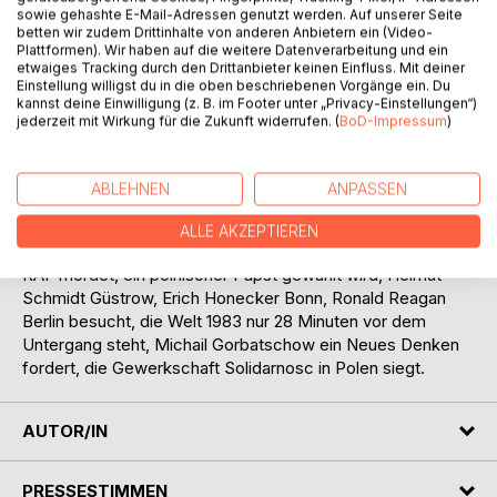
sowie gehashte E-Mail-Adressen genutzt werden. Auf unserer Seite
und der Partei. Er folgt ihm durch den DDR-Alltag und
betten wir zudem Drittinhalte von anderen Anbietern ein (Video-
erfährt, wie die Bewohner des Landes Diktatur und
Plattformen). Wir haben auf die weitere Datenverarbeitung und ein
Mangelwirtschaft bestehen, trotz allem ihr richtiges Leben
etwaiges Tracking durch den Drittanbieter keinen Einfluss. Mit deiner
Einstellung willigst du in die oben beschriebenen Vorgänge ein. Du
im falschen organisieren und sich am Ende in der
kannst deine Einwilligung (z. B. im Footer unter „Privacy-Einstellungen“)
Friedlichen Revolution befreien.
jederzeit mit Wirkung für die Zukunft widerrufen. (
BoD-Impressum
)
Parallel zum individuellen Erleben beschreibt der Erzähler
die verschlungenen Pfade deutsch-deutscher Politik, die
großen weltpolitischen Ereignisse und ihren Einfluss auf
ABLEHNEN
ANPASSEN
sein Denken und Fühlen. Neben vielem anderen ist der
Leser dabei als das MfS einen Bundeskanzler vor der
ALLE AKZEPTIEREN
Abwahl rettet, Erich Honecker Walter Ulbricht stürzt, die
RAF mordet, ein polnischer Papst gewählt wird, Helmut
Schmidt Güstrow, Erich Honecker Bonn, Ronald Reagan
Berlin besucht, die Welt 1983 nur 28 Minuten vor dem
Untergang steht, Michail Gorbatschow ein Neues Denken
fordert, die Gewerkschaft Solidarnosc in Polen siegt.
AUTOR/IN
PRESSESTIMMEN