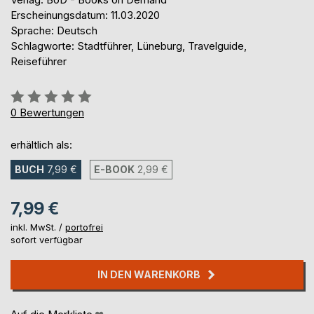
Erscheinungsdatum: 11.03.2020
Sprache: Deutsch
Schlagworte: Stadtführer, Lüneburg, Travelguide,
Reiseführer
Bewertung::
0%
0
Bewertungen
erhältlich als:
BUCH
7,99 €
E-BOOK
2,99 €
7,99 €
inkl. MwSt. /
portofrei
sofort verfügbar
IN DEN WARENKORB