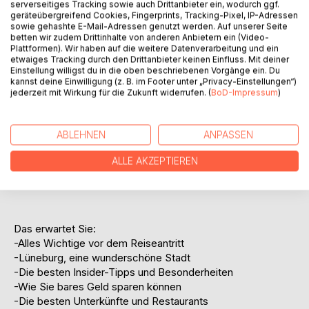
serverseitiges Tracking sowie auch Drittanbieter ein, wodurch ggf.
beeindruckenden Naturschutzgebieten mit geschichtlich
geräteübergreifend Cookies, Fingerprints, Tracking-Pixel, IP-Adressen
interessanten Hintergründen aufhalten, Sie kommen auf
sowie gehashte E-Mail-Adressen genutzt werden. Auf unserer Seite
betten wir zudem Drittinhalte von anderen Anbietern ein (Video-
Ihre Kosten. Wenn Sie abends gerne durch urige Bars
Plattformen). Wir haben auf die weitere Datenverarbeitung und ein
flanieren oder tagsüber in ruhigen Cafés pausieren, dann
etwaiges Tracking durch den Drittanbieter keinen Einfluss. Mit deiner
werden Sie hier fündig. Ob romantischer Pärchenurlaub, als
Einstellung willigst du in die oben beschriebenen Vorgänge ein. Du
kannst deine Einwilligung (z. B. im Footer unter „Privacy-Einstellungen“)
Single oder mit der ganzen Familie, in Lüneburg erfüllen
jederzeit mit Wirkung für die Zukunft widerrufen. (
BoD-Impressum
)
sich Ihre Wünsche. Aber ein wenig Vorsicht sollten Sie
trotzdem walten lassen: Wenn Sie nicht versehentlich
berühmt werden möchten, gelangen Sie am besten nicht in
ABLEHNEN
ANPASSEN
das Filmset der Fernsehserie ,,Rote Rosen'', welche zwar
im ARD ausgestrahlt, aber zu Recht im wunderschönen
ALLE AKZEPTIEREN
Lüneburg abgedreht wird.
Das erwartet Sie:
-Alles Wichtige vor dem Reiseantritt
-Lüneburg, eine wunderschöne Stadt
-Die besten Insider-Tipps und Besonderheiten
-Wie Sie bares Geld sparen können
-Die besten Unterkünfte und Restaurants