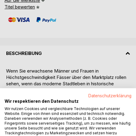
Auf die Merkliste
Titel bewerten
BESCHREIBUNG
Wenn Sie erwachsene Männer und Frauen in
Höchstgeschwindigkeit Fässer über den Marktplatz rollen
sehen, wenn das moderne Stadtleben in historische
Bauwerke einzieht, wenn Ihnen die ,,Salzsau''
Datenschutzerklärung
entgegenlacht, dann befinden Sie sich in der Salz- und
Wir respektieren den Datenschutz
Hansestadt Lüneburg im niedersächsischen
Norddeutschland.
Wir nutzen Cookies und vergleichbare Technologien auf unserer
Website. Einige von ihnen sind essenziell und technisch notwendig.
Sie fragen sich, warum Sie gerade Lüneburg als Reiseziel
Daneben verwenden wir Analysemethoden (z. B. Cookies oder
wählen sollten? Dann finden Sie hier die Antworten. Egal,
Fingerprints sowie serverseitiges Tracking), um zu messen, wie häufig
ob Sie die historische Altstadt mit anspruchsvollen und
unsere Seite besucht und wie sie genutzt wird. Wir verwenden
Trackingtechnologien zu Marketingzwecken und setzen hierzu
seltenen Bauwerken fasziniert oder Sie sich am liebsten in