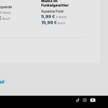
Mama im
Unter
Funkelgewitter
Popanda
Christ
Susanna Fürst
9,99
E-Book
5,99 €
E-Book
€
14,9
Buch
15,99 €
Buch