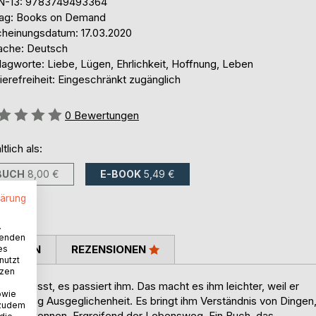
N-13: 9783749493364
lag: Books on Demand
cheinungsdatum: 17.03.2020
ache: Deutsch
lagworte: Liebe, Lügen, Ehrlichkeit, Hoffnung, Leben
ierefreiheit: Eingeschränkt zugänglich
ertung::
0
Bewertungen
ltlich als:
BUCH
8,00 €
E-BOOK
5,49 €
lärung
.
wenden
TIMMEN
REZENSIONEN
es
nutzt
tzen
t bewusst, es passiert ihm. Das macht es ihm leichter, weil er
owie
 Richtung Ausgeglichenheit. Es bringt ihm Verständnis von Dingen
 zudem
ens zu erkennen. Ergreifend der Lebensweg. Ein Buch, das