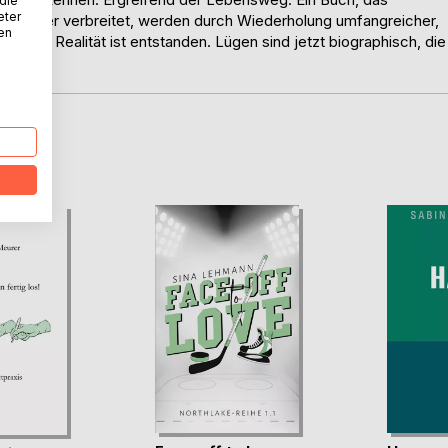
 die
eter
 wieder verbreitet, werden durch Wiederholung umfangreicher,
nen
f, und Realität ist entstanden. Lügen sind jetzt biographisch, die
D