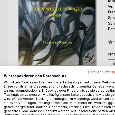
ISB
Ver
Ers
Spr
Sch
Barr
Bew
0%
erhä
Datenschutzerk
Wir respektieren den Datenschutz
Wir nutzen Cookies und vergleichbare Technologien auf unserer Website
Einige von ihnen sind essenziell und technisch notwendig. Daneben ver
BESCHREIBUNG
AUTOR/IN
PRESSES
wir Analysemethoden (z. B. Cookies oder Fingerprints sowie serverseitig
Tracking), um zu messen, wie häufig unsere Seite besucht und wie sie ge
wird. Wir verwenden Trackingtechnologien zu Marketingzwecken und se
hierzu serverseitiges Tracking sowie auch Drittanbieter ein, wodurch ggf.
Ein Mensch lässt sein Leben Revue passieren, nich
geräteübergreifend Cookies, Fingerprints, Tracking-Pixel, IP-Adressen s
resümieren kann. Die Bilanz seines Lebens geht in
gehashte E-Mail-Adressen genutzt werden. Auf unserer Seite betten wir
die passierten, erleichtert ihm den Sinn des Leb