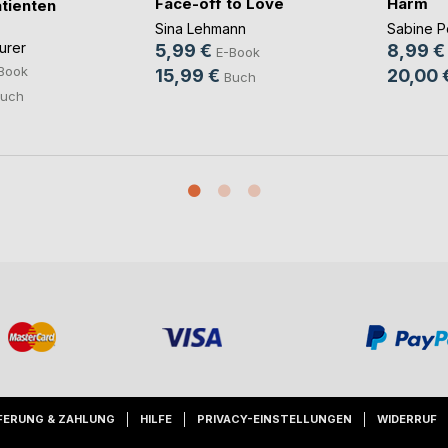
Face-off to Love
Harm
atienten
Sina Lehmann
Sabine 
urer
5,99 €
8,99 €
E-Book
Book
15,99 €
20,00 
Buch
uch
FERUNG & ZAHLUNG
HILFE
PRIVACY-EINSTELLUNGEN
WIDERRUF