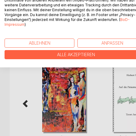
Drittinhalte von anderen Anbietern ein (Video-Plattformen). Wir haben auf
weitere Datenverarbeitung und ein etwaiges Tracking durch den Drittanbi
Hoffnung macht, auch Ängste nimmt. Lügen, immer
keinen Einfluss. Mit deiner Einstellung willigst du in die oben beschriebe
schließlich zur Wahrheit. Die Umwelt nimmt diese au
Vorgänge ein. Du kannst deine Einwilligung (z. B. im Footer unter „Privacy-
Wahrheit ist nicht mehr existent.
Einstellungen“) jederzeit mit Wirkung für die Zukunft widerrufen. (
BoD-
Impressum
)
ABLEHNEN
ANPASSEN
WEITERE TITEL BEI
Bo
ALLE AKZEPTIEREN