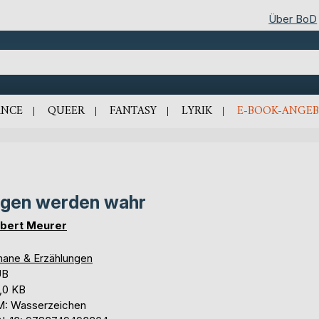
Über BoD
NCE
QUEER
FANTASY
LYRIK
E-BOOK-ANGEB
gen werden wahr
bert Meurer
ane & Erzählungen
UB
,0 KB
: Wasserzeichen