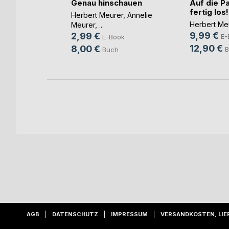
Genau hinschauen
Auf die P
fertig los!
b und
Herbert Meurer
,
Annelie
Herbert Me
Meurer
, ...
ovic
9,99 €
2,99 €
E-
E-Book
ook
12,90 €
8,00 €
B
Buch
ch
AGB
DATENSCHUTZ
IMPRESSUM
VERSANDKOSTEN, LIE