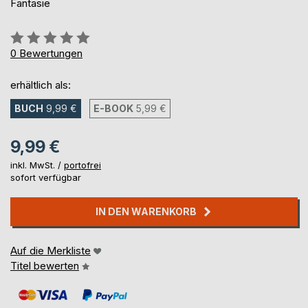
Fantasie
Bewertung::
0%
0
Bewertungen
erhältlich als:
BUCH
9,99 €
E-BOOK
5,99 €
9,99 €
inkl. MwSt. /
portofrei
sofort verfügbar
IN DEN WARENKORB
Auf die Merkliste
Titel bewerten