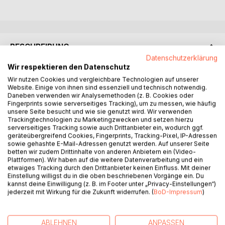
BESCHREIBUNG
Datenschutzerklärung
Wir respektieren den Datenschutz
"Lügen ist ein blauer Himmel. Eine humorvolle Familien- und
Wir nutzen Cookies und vergleichbare Technologien auf unserer
Freundinnengeschichte"
Website. Einige von ihnen sind essenziell und technisch notwendig.
Eva lügt das Blaue vom Himmel und flüchtet sich in ihre
Daneben verwenden wir Analysemethoden (z. B. Cookies oder
Fingerprints sowie serverseitiges Tracking), um zu messen, wie häufig
Fantasie. Nur so hält sie es mit dem besten Ehemann von
unsere Seite besucht und wie sie genutzt wird. Wir verwenden
allen, kurz BEVA, und den Grazien Vicky und Rieke sowie
Trackingtechnologien zu Marketingzwecken und setzen hierzu
der aberwitzigen Verwandtschafts-Bagage aus. Doch auch
serverseitiges Tracking sowie auch Drittanbieter ein, wodurch ggf.
geräteübergreifend Cookies, Fingerprints, Tracking-Pixel, IP-Adressen
inmitten schreiend komischer Familienkatastrophen kann
sowie gehashte E-Mail-Adressen genutzt werden. Auf unserer Seite
sich Eva auf ihre außergewöhnlichen Freundinnen
betten wir zudem Drittinhalte von anderen Anbietern ein (Video-
verlassen. Ihre beste Freundin, die Waschmaschine Tinka,
Plattformen). Wir haben auf die weitere Datenverarbeitung und ein
etwaiges Tracking durch den Drittanbieter keinen Einfluss. Mit deiner
leistet Katharsis 24/7. Pons schenkt ihr schöne Wörter mit
Einstellung willigst du in die oben beschriebenen Vorgänge ein. Du
Erkenntnisgewinn. Zusammen machen sie eine
kannst deine Einwilligung (z. B. im Footer unter „Privacy-Einstellungen“)
unglaubliche Pilgerinnenreise zurück ins Paradies, die
jederzeit mit Wirkung für die Zukunft widerrufen. (
BoD-Impressum
)
urkomisch und überraschend tiefgründig ist. Mit von der
Partie sind außerdem "Eva Reloaded", die Eva ist, wie sie
sein könnte, Mutti-Chancellorness und weitere besondere
ABLEHNEN
ANPASSEN