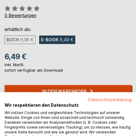
Bewertung::
0%
0
Bewertungen
erhältlich als:
BUCH
9,95 €
E-BOOK
6,49 €
6,49 €
inkl. MwSt.
sofort verfügbar als Download
IN DEN WARENKORB
Datenschutzerklärung
Wir respektieren den Datenschutz
Auf die Merkliste
Wir nutzen Cookies und vergleichbare Technologien auf unserer
Titel bewerten
Website. Einige von ihnen sind essenziell und technisch notwendig.
Daneben verwenden wir Analysemethoden (z. B. Cookies oder
Fingerprints sowie serverseitiges Tracking), um zu messen, wie häufig
unsere Seite besucht und wie sie genutzt wird. Wir verwenden