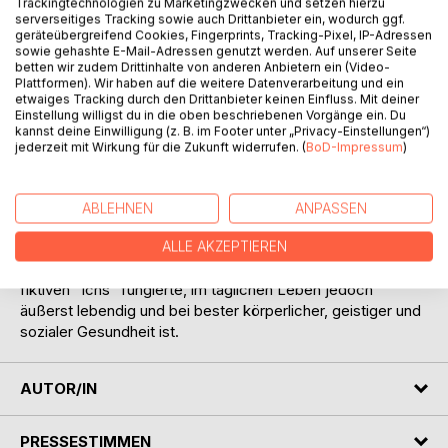
Trackingtechnologien zu Marketingzwecken und setzen hierzu
serverseitiges Tracking sowie auch Drittanbieter ein, wodurch ggf.
geräteübergreifend Cookies, Fingerprints, Tracking-Pixel, IP-Adressen
sowie gehashte E-Mail-Adressen genutzt werden. Auf unserer Seite
betten wir zudem Drittinhalte von anderen Anbietern ein (Video-
BESCHREIBUNG
Plattformen). Wir haben auf die weitere Datenverarbeitung und ein
etwaiges Tracking durch den Drittanbieter keinen Einfluss. Mit deiner
Einstellung willigst du in die oben beschriebenen Vorgänge ein. Du
kannst deine Einwilligung (z. B. im Footer unter „Privacy-Einstellungen“)
Ein Unfall befördert einen Mann vom Diesseits ins Jenseits.
jederzeit mit Wirkung für die Zukunft widerrufen. (
BoD-Impressum
)
Aber wo ist das Jenseits? Benny erlebt Begegnungen
besonderer Art und scheint die Erfahrung zu machen, dass
es auch nach dem Tod noch Liebesgeschichten gibt:
ABLEHNEN
ANPASSEN
Heiter, hundertprozentig fiktiv und von dem Verewigten
selbst diktiert. Der Ghostwriter aus Ghostenhof legt Wert
ALLE AKZEPTIEREN
auf die Feststellung, dass er lediglich als Schreiber eines
fiktiven "Ichs" fungierte, im täglichen Leben jedoch
äußerst lebendig und bei bester körperlicher, geistiger und
sozialer Gesundheit ist.
AUTOR/IN
PRESSESTIMMEN