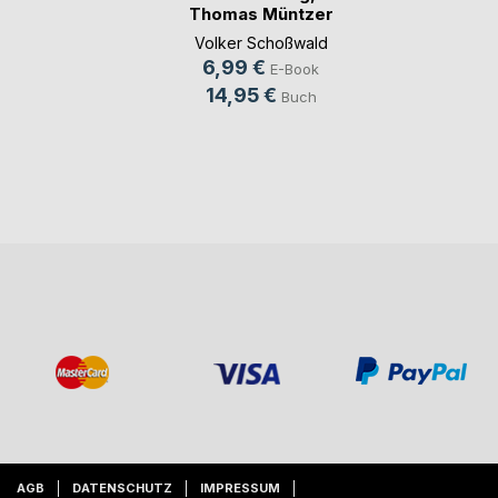
Thomas Müntzer
und Re(...)
Volker Schoßwald
6,99 €
E-Book
14,95 €
Buch
AGB
DATENSCHUTZ
IMPRESSUM