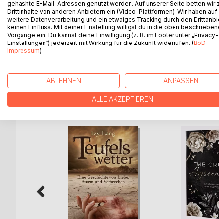
gehashte E-Mail-Adressen genutzt werden. Auf unserer Seite betten wir
Lauren ist entsetzt, als sie erfährt, dass ihr Bru
Drittinhalte von anderen Anbietern ein (Video-Plattformen). Wir haben auf
Familie Valente hat. Um ihm zu helfen, willigt sie e
weitere Datenverarbeitung und ein etwaiges Tracking durch den Drittanbi
wenig begeistert, stellt Lauren sehr schnell fest, w
keinen Einfluss. Mit deiner Einstellung willigst du in die oben beschriebe
Dominic, der Neffe des Capo, der allerdings - wa
Vorgänge ein. Du kannst deine Einwilligung (z. B. im Footer unter „Privacy-
Einstellungen“) jederzeit mit Wirkung für die Zukunft widerrufen. (
BoD-
und Dominic entwickelt sich eine starke Zuneigun
Impressum
)
er wird für immer aus Laurens Leben verschwind
ABLEHNEN
ANPASSEN
WEITERE TITEL BEI
Bo
ALLE AKZEPTIEREN