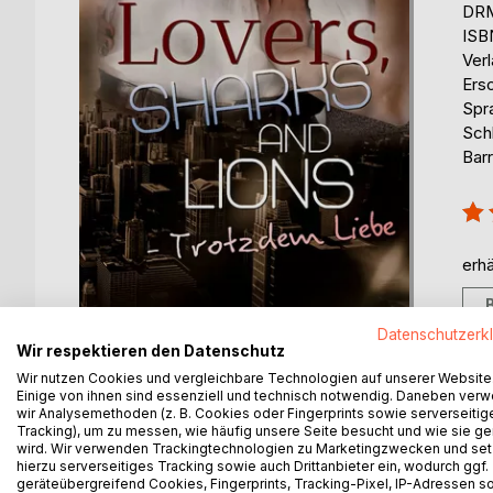
DRM
ISB
Ver
Ers
Spr
Sch
Barr
Bew
80
erhä
Datenschutzerk
Wir respektieren den Datenschutz
Wir nutzen Cookies und vergleichbare Technologien auf unserer Website
Einige von ihnen sind essenziell und technisch notwendig. Daneben ver
wir Analysemethoden (z. B. Cookies oder Fingerprints sowie serverseitig
Tracking), um zu messen, wie häufig unsere Seite besucht und wie sie ge
BESCHREIBUNG
AUTOR/IN
PRESSES
wird. Wir verwenden Trackingtechnologien zu Marketingzwecken und se
hierzu serverseitiges Tracking sowie auch Drittanbieter ein, wodurch ggf.
geräteübergreifend Cookies, Fingerprints, Tracking-Pixel, IP-Adressen s