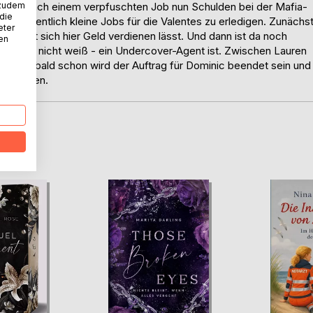
 zudem
der Joey nach einem verpfuschten Job nun Schulden bei der Mafia-
 die
in, gelegentlich kleine Jobs für die Valentes zu erledigen. Zunächs
eter
ie leicht sich hier Geld verdienen lässt. Und dann ist da noch
nen
s Lauren nicht weiß - ein Undercover-Agent ist. Zwischen Lauren
g, doch bald schon wird der Auftrag für Dominic beendet sein und
en müssen.
D