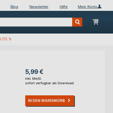
Blog
Newsletter
Hilfe
Mein Konto
Mein Wa
OTE %
5,99 €
inkl. MwSt.
sofort verfügbar als Download
IN DEN WARENKORB