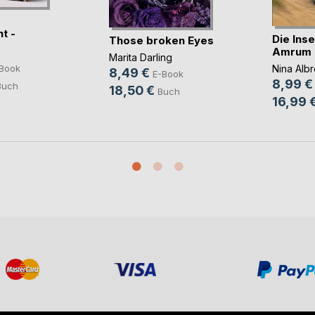
t -
Die Inse
Those broken Eyes
vo(...)
Amrum
Marita Darling
Book
Nina Albr
8,49 €
E-Book
8,99 €
Buch
18,50 €
Buch
16,99 