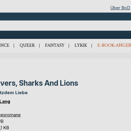
Über BoD
NCE
QUEER
FANTASY
LYRIK
E-BOOK-ANGEB
vers, Sharks And Lions
tzdem Liebe
 Lang
besromane
UB
,1 KB