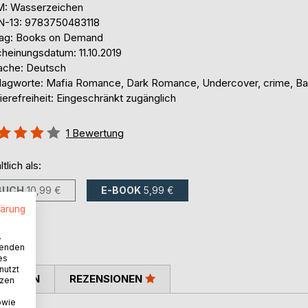
: Wasserzeichen
N-13: 9783750483118
lag: Books on Demand
cheinungsdatum: 11.10.2019
ache: Deutsch
lagworte: Mafia Romance, Dark Romance, Undercover, crime, B
ierefreiheit: Eingeschränkt zugänglich
ertung::
1
Bewertung
%
ltlich als:
BUCH
10,99 €
E-BOOK
5,99 €
lärung
.
wenden
es
nutzt
TIMMEN
REZENSIONEN
tzen
owie