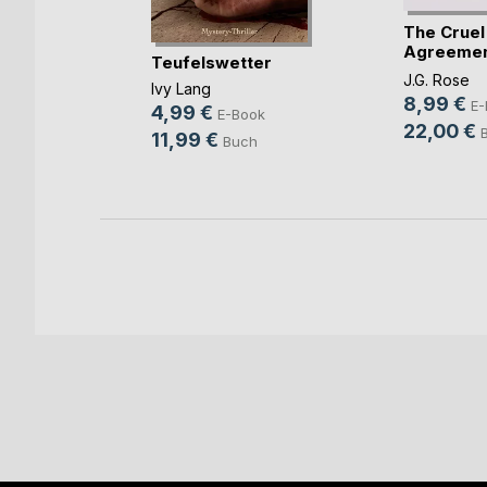
The Cruel
Agreemen
 dem
Teufelswetter
Gestohlen 
-
J.G. Rose
Ivy Lang
8,99 €
E-
ng
4,99 €
E-Book
22,00 €
ok
11,99 €
Buch
h