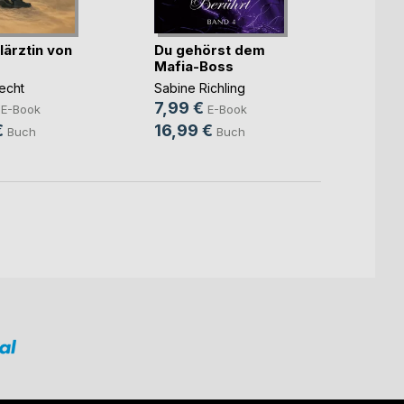
lärztin von
Du gehörst dem
Der A
Mafia-Boss
Trom
echt
Sabine Richling
Fritz W
7,99 €
3,99
E-Book
E-Book
€
16,99 €
13,9
Buch
Buch