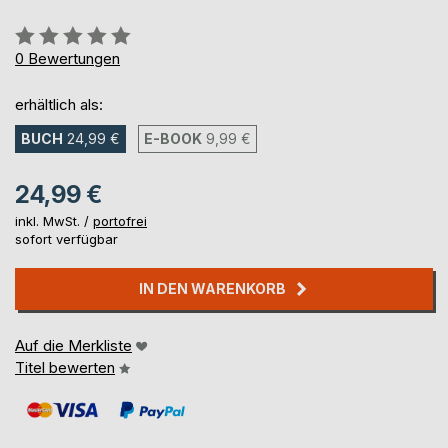
Bewertung::
0%
0
Bewertungen
erhältlich als:
BUCH
24,99 €
E-BOOK
9,99 €
24,99 €
inkl. MwSt. /
portofrei
sofort verfügbar
IN DEN WARENKORB
Auf die Merkliste
Titel bewerten