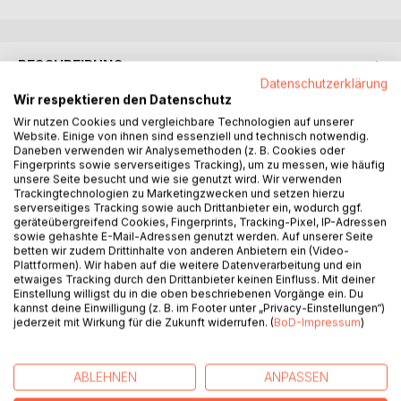
BESCHREIBUNG
Datenschutzerklärung
Wir respektieren den Datenschutz
Lou fühlt keinen Schmerz. Sie erinnert sich an alles. Und sie
Wir nutzen Cookies und vergleichbare Technologien auf unserer
wird niemals vergessen, was man ihr genommen hat.
Website. Einige von ihnen sind essenziell und technisch notwendig.
Daneben verwenden wir Analysemethoden (z. B. Cookies oder
Fingerprints sowie serverseitiges Tracking), um zu messen, wie häufig
Was passiert, wenn Zuneigung zur Gefahr wird?
unsere Seite besucht und wie sie genutzt wird. Wir verwenden
Was passiert, wenn Herz und Verstand plötzlich nicht mehr
Trackingtechnologien zu Marketingzwecken und setzen hierzu
serverseitiges Tracking sowie auch Drittanbieter ein, wodurch ggf.
auf derselben Seite stehen?
geräteübergreifend Cookies, Fingerprints, Tracking-Pixel, IP-Adressen
Und wie viele Opfer braucht es, um endlich die Wahrheit
sowie gehashte E-Mail-Adressen genutzt werden. Auf unserer Seite
herauszufinden?
betten wir zudem Drittinhalte von anderen Anbietern ein (Video-
Plattformen). Wir haben auf die weitere Datenverarbeitung und ein
etwaiges Tracking durch den Drittanbieter keinen Einfluss. Mit deiner
Ein Roman über Manipulation, Rache und ein dunkles
Einstellung willigst du in die oben beschriebenen Vorgänge ein. Du
Geheimnis.
kannst deine Einwilligung (z. B. im Footer unter „Privacy-Einstellungen“)
Ein Roman über Liebe, Vertrauen und Lügen.
jederzeit mit Wirkung für die Zukunft widerrufen. (
BoD-Impressum
)
Und ein Roman über den schlimmsten Verrat von allen.
ABLEHNEN
ANPASSEN
AUTOR/IN