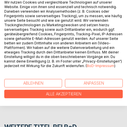
nicht geschoren wird?
Wir nutzen Cookies und vergleichbare Technologien auf unserer
Website. Einige von ihnen sind essenziell und technisch notwendig.
Daneben verwenden wir Analysemethoden (z. B. Cookies oder
Eine wundervolle Geschichte über Selbstbestimmung und
Fingerprints sowie serverseitiges Tracking), um zu messen, wie häufig
die Erkenntnis, dass manche Dinge im Leben notwendig
unsere Seite besucht und wie sie genutzt wird. Wir verwenden
sind.
Trackingtechnologien zu Marketingzwecken und setzen hierzu
serverseitiges Tracking sowie auch Drittanbieter ein, wodurch ggf.
geräteübergreifend Cookies, Fingerprints, Tracking-Pixel, IP-Adressen
Ein Bilderbuch mit einem Schaf auf Reisen, das seinen
sowie gehashte E-Mail-Adressen genutzt werden. Auf unserer Seite
eigenen Weg geht.
betten wir zudem Drittinhalte von anderen Anbietern ein (Video-
Plattformen). Wir haben auf die weitere Datenverarbeitung und ein
etwaiges Tracking durch den Drittanbieter keinen Einfluss. Mit deiner
Einstellung willigst du in die oben beschriebenen Vorgänge ein. Du
AUTOR/IN
kannst deine Einwilligung (z. B. im Footer unter „Privacy-Einstellungen“)
jederzeit mit Wirkung für die Zukunft widerrufen. (
BoD-Impressum
)
PRESSESTIMMEN
ABLEHNEN
ANPASSEN
REZENSIONEN
ALLE AKZEPTIEREN