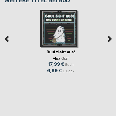
WEITERE TITEL BEI
BoD
Buul zieht aus!
Alex Graf
17,99 €
Buch
6,99 €
E-Book