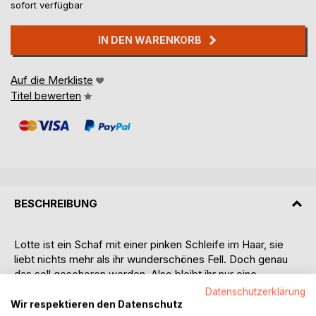
sofort verfügbar
IN DEN WARENKORB
Auf die Merkliste
Titel bewerten
BESCHREIBUNG
Lotte ist ein Schaf mit einer pinken Schleife im Haar, sie
liebt nichts mehr als ihr wunderschönes Fell. Doch genau
das soll geschoren werden. Also bleibt ihr nur eine
Möglichkeit, sie läuft weg. So beginnt Lottes aufregende
Datenschutzerklärung
Abenteuerreise. Aber was passiert mit ihrem Fell, wenn es
Wir respektieren den Datenschutz