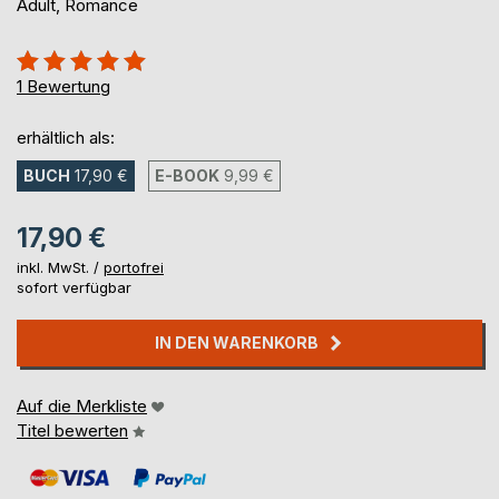
Adult, Romance
Bewertung::
100%
1
Bewertung
erhältlich als:
BUCH
17,90 €
E-BOOK
9,99 €
17,90 €
inkl. MwSt. /
portofrei
sofort verfügbar
IN DEN WARENKORB
Auf die Merkliste
Titel bewerten