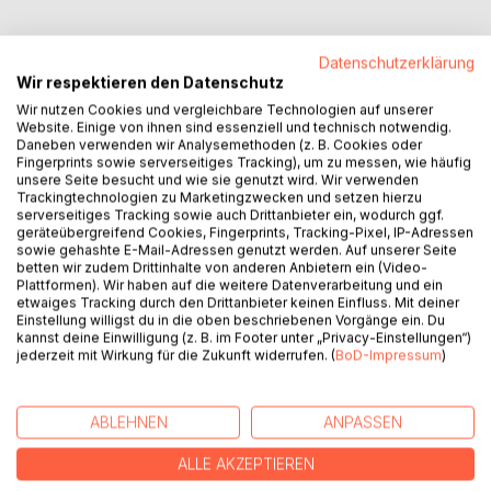
Datenschutzerklärung
Wir respektieren den Datenschutz
BESCHREIBUNG
Wir nutzen Cookies und vergleichbare Technologien auf unserer
Website. Einige von ihnen sind essenziell und technisch notwendig.
Daneben verwenden wir Analysemethoden (z. B. Cookies oder
Durch einen schweren Autounfall hat Avery die letzten zwei
Fingerprints sowie serverseitiges Tracking), um zu messen, wie häufig
unsere Seite besucht und wie sie genutzt wird. Wir verwenden
Jahre ihres Lebens einfach vergessen. Davon darf
Trackingtechnologien zu Marketingzwecken und setzen hierzu
niemand etwas erfahren. Verzweifelt versucht sie ganz
serverseitiges Tracking sowie auch Drittanbieter ein, wodurch ggf.
allein ihre Erinnerungen zurückzubekommen und hält sich
geräteübergreifend Cookies, Fingerprints, Tracking-Pixel, IP-Adressen
sowie gehashte E-Mail-Adressen genutzt werden. Auf unserer Seite
dabei an jeder noch so kleinen Erinnerung fest. Versucht
betten wir zudem Drittinhalte von anderen Anbietern ein (Video-
sie sich jedoch mehr an etwas zu erinnern, scheint alles
Plattformen). Wir haben auf die weitere Datenverarbeitung und ein
schwammig und verwirrend. Nur einer schafft es hinter ihre
etwaiges Tracking durch den Drittanbieter keinen Einfluss. Mit deiner
Einstellung willigst du in die oben beschriebenen Vorgänge ein. Du
Fassade und ihr kleines Geheimnis zu blicken.
kannst deine Einwilligung (z. B. im Footer unter „Privacy-Einstellungen“)
Rhys ist ein Arschloch, wie er im Buche steht. Zugleich ist
jederzeit mit Wirkung für die Zukunft widerrufen. (
BoD-Impressum
)
er auch bekannt als der beste Freund ihres Bruders. Er ist
der Einzige, der klarere Erinnerungen in ihr weckt, was sie
sich nicht erklären kann. Rhys verbirgt etwas, da ist sie sich
ABLEHNEN
ANPASSEN
sicher. Er weiß mehr, als er zugibt.
ALLE AKZEPTIEREN