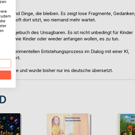
tzen
owie
nerung und Dinge, die bleiben. Es zeigt lose Fragmente, Gedanken
 zudem
st, der oft dort sitzt, wo niemand mehr wartet.
 die
eter
nen
 ein Tagebuch des Unsagbaren. Es ist nicht unbedingt für Kinder
önnen wie Kinder oder wieder anfangen wollen, es zu tun.
nem experimentellen Entstehungsprozess im Dialog mit einer KI,
llustriert.
r Sprache und wurde bisher nur ins deutsche übersetzt.
D