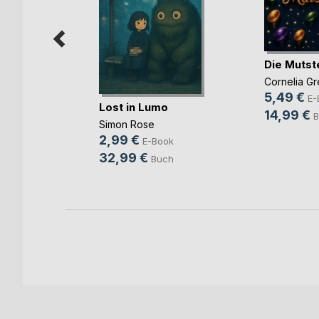
Die Mutst
Cornelia Gr
5,49 €
E-
ges
Lost in Lumo
14,99 €
B
Simon Rose
2,99 €
E-Book
ok
32,99 €
Buch
h