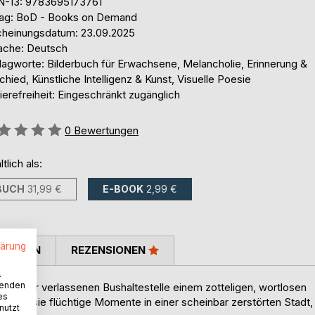
N-13: 9783695173761
lag: BoD - Books on Demand
cheinungsdatum: 23.09.2025
ache: Deutsch
lagworte: Bilderbuch für Erwachsene, Melancholie, Erinnerung &
hied, Künstliche Intelligenz & Kunst, Visuelle Poesie
ierefreiheit: Eingeschränkt zugänglich
ertung::
0
Bewertungen
ltlich als:
BUCH
31,99 €
E-BOOK
2,99 €
lärung
TIMMEN
REZENSIONEN
.
wenden
n einer verlassenen Bushaltestelle einem zotteligen, wortlosen
es
en sie flüchtige Momente in einer scheinbar zerstörten Stadt,
nutzt