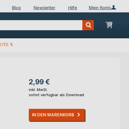
Blog
Newsletter
Hilfe
Mein Konto
Mein Wa
OTE %
2,99 €
inkl. MwSt.
sofort verfügbar als Download
IN DEN WARENKORB