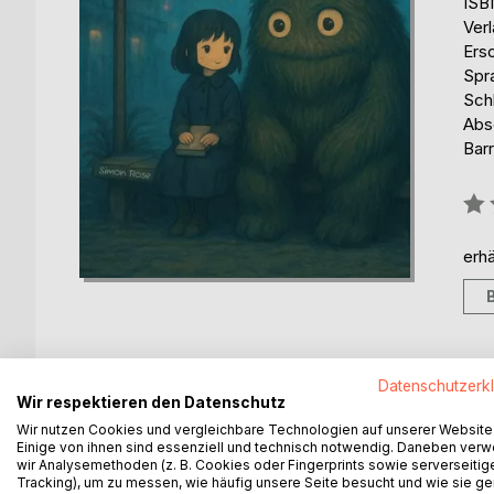
ISB
Ver
Ers
Spr
Sch
Absc
Barr
Bew
0%
erhä
Datenschutzerk
BESCHREIBUNG
AUTOR/IN
PRESSES
Wir respektieren den Datenschutz
Wir nutzen Cookies und vergleichbare Technologien auf unserer Website
Einige von ihnen sind essenziell und technisch notwendig. Daneben ver
Lost in Lumo erzählt von dem Mädchen Mina, das a
wir Analysemethoden (z. B. Cookies oder Fingerprints sowie serverseitig
Wesen namens Lumo begegnet. Gemeinsam verbring
Tracking), um zu messen, wie häufig unsere Seite besucht und wie sie ge