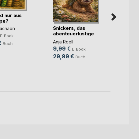
d nur aus
upe?
Snickers, das
Ein We
Machaon
abenteuerlustige
Brigitt
E-Book
Faultier
Anja Roell
6,99
€
Buch
9,99 €
E-Book
9,99
29,99 €
Buch