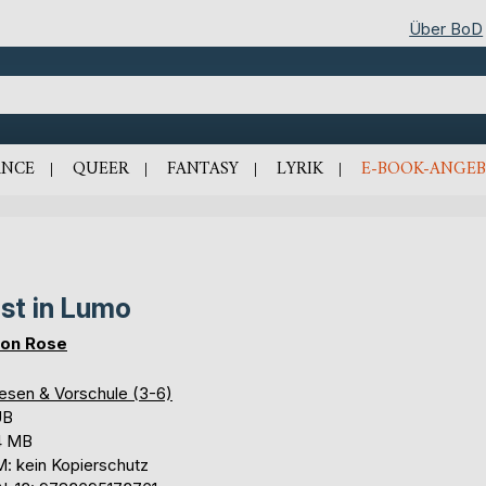
Über BoD
NCE
QUEER
FANTASY
LYRIK
E-BOOK-ANGEB
st in Lumo
on Rose
lesen & Vorschule (3-6)
UB
4 MB
: kein Kopierschutz