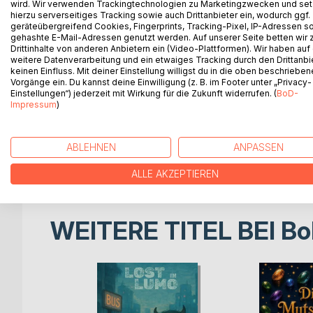
die zu atmen scheint.
wird. Wir verwenden Trackingtechnologien zu Marketingzwecken und se
hierzu serverseitiges Tracking sowie auch Drittanbieter ein, wodurch ggf.
geräteübergreifend Cookies, Fingerprints, Tracking-Pixel, IP-Adressen s
Ein melancholisches Bilderbuch über Verlust, Erin
gehashte E-Mail-Adressen genutzt werden. Auf unserer Seite betten wir
Bilder und spricht leise vom Abschied und dem Tro
Drittinhalte von anderen Anbietern ein (Video-Plattformen). Wir haben auf
weitere Datenverarbeitung und ein etwaiges Tracking durch den Drittanbi
keinen Einfluss. Mit deiner Einstellung willigst du in die oben beschriebe
Lost in Lumo lässt Raum für Deutungen und ist wie
Vorgänge ein. Du kannst deine Einwilligung (z. B. im Footer unter „Privacy-
gedacht, sondern für Menschen, die noch fühlen k
Einstellungen“) jederzeit mit Wirkung für die Zukunft widerrufen. (
BoD-
Impressum
)
Die Geschichte und Bilder entwickelten sich in ei
wurden jedoch vollständig kuratiert, bearbeitet und i
ABLEHNEN
ANPASSEN
Das Bilderbuch entstand ursprünglich in englische
ALLE AKZEPTIEREN
WEITERE TITEL BEI
Bo