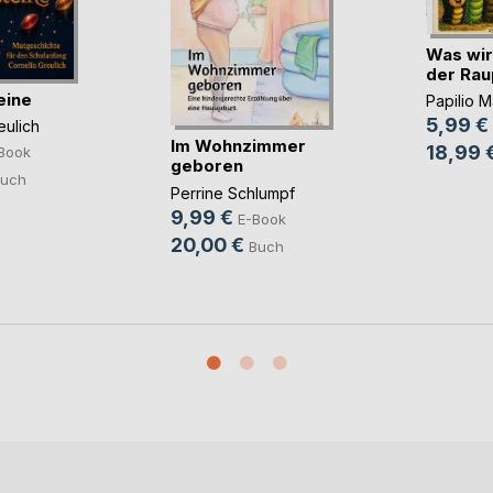
Was wir
der Ra
eine
Papilio 
5,99 €
eulich
Im Wohnzimmer
18,99 
Book
geboren
uch
Perrine Schlumpf
9,99 €
E-Book
20,00 €
Buch