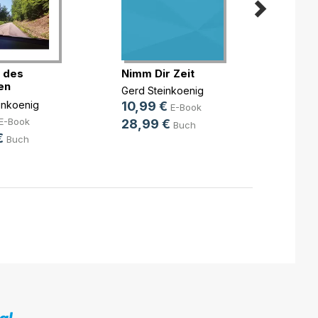
 des
Nimm Dir Zeit
Mein 
en
sprec
Gerd Steinkoenig
s - (...)
Gerd S
inkoenig
10,99 €
E-Book
8,49
E-Book
28,99 €
Buch
21,9
€
Buch