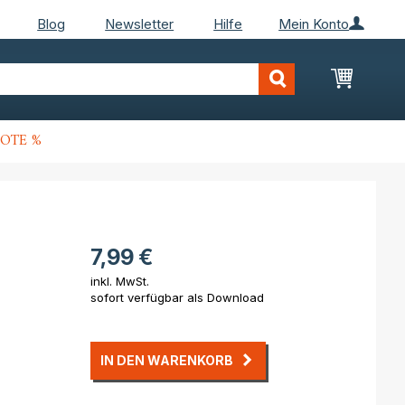
Blog
Newsletter
Hilfe
Mein Konto
Mein Wa
OTE %
7,99 €
inkl. MwSt.
sofort verfügbar als Download
IN DEN WARENKORB