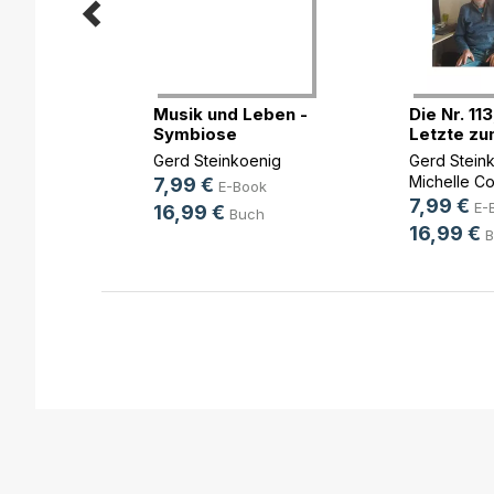
s aus
Musik und Leben -
Die Nr. 11
hren
Symbiose
Letzte zum
enig
Gerd Steinkoenig
Gerd Stein
Michelle C
7,99 €
ok
E-Book
7,99 €
E-
16,99 €
h
Buch
16,99 €
B