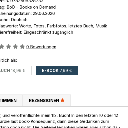
N-13: 9783696328733
lag: BoD - Books on Demand
cheinungsdatum: 29.06.2026
ache: Deutsch
lagworte: Worte, Fotos, Farbfotos, letztes Buch, Musik
ierefreiheit: Eingeschränkt zugänglich
ertung::
0
Bewertungen
ltlich als:
BUCH
18,99 €
E-BOOK
7,99 €
TIMMEN
REZENSIONEN
 und veröffentlichte mein 112. Buch! In den letzten 10 oder 12
 wardie last book-Konsequenz, dann diese Gedanken zum
 dann doch nicht. Die Seiten-Gedanken waren aber schon da -