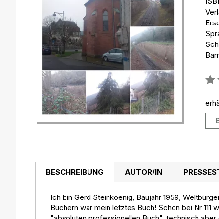
ISB
Ver
Ers
Spr
Sch
Barr
Bew
0%
erhä
BESCHREIBUNG
AUTOR/IN
PRESSES
Ich bin Gerd Steinkoenig, Baujahr 1959, Weltbürger,
Büchern war mein letztes Buch! Schon bei Nr 111
"absoluten professionellen Buch", technisch aber