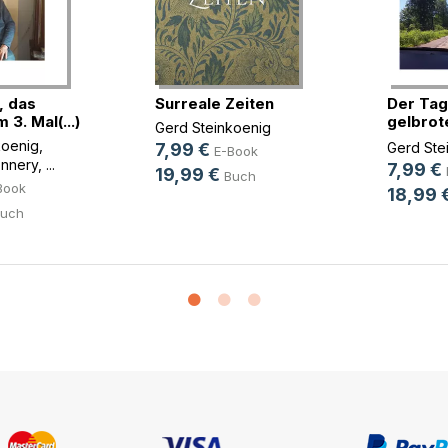
3, das
Surreale Zeiten
Der Tag
 3. Mal(...)
gelbrot
Gerd Steinkoenig
Wurmloch
koenig
,
7,99 €
Gerd Ste
E-Book
onnery
, ...
7,99 €
19,99 €
Buch
Book
18,99 
uch