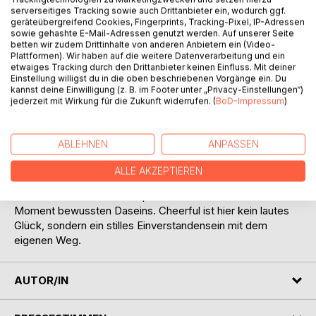
Dieses Buch folgt keinem geraden Weg. Es mäandert.
serverseitiges Tracking sowie auch Drittanbieter ein, wodurch ggf.
Loslassen Mäander Cheerful ist eine literarische Reise
geräteübergreifend Cookies, Fingerprints, Tracking-Pixel, IP-Adressen
durch Erinnerung, Sehnsucht und innere Bewegung. In
sowie gehashte E-Mail-Adressen genutzt werden. Auf unserer Seite
betten wir zudem Drittinhalte von anderen Anbietern ein (Video-
dichten Bildern, fragmentierten Erzählungen und
Plattformen). Wir haben auf die weitere Datenverarbeitung und ein
poetischen Momentaufnahmen öffnet sich ein Raum
etwaiges Tracking durch den Drittanbieter keinen Einfluss. Mit deiner
zwischen Melancholie und Leichtigkeit. Der Ich-Erzähler
Einstellung willigst du in die oben beschriebenen Vorgänge ein. Du
kannst deine Einwilligung (z. B. im Footer unter „Privacy-Einstellungen“)
lauscht dem Strom der eigenen Gedanken, begegnet alten
jederzeit mit Wirkung für die Zukunft widerrufen. (
BoD-Impressum
)
Wunden, stillen Glücksmomenten und der Frage, was
bleibt, wenn man loslässt, ohne sich selbst zu verlieren.
Musik, Farben, Regen, Flüsse und nächtliche Wege werden
ABLEHNEN
ANPASSEN
zu Spiegeln der Seele. Dieses Buch will nichts erklären und
keine Antworten liefern. Es lädt ein: zum Innehalten, zum
ALLE AKZEPTIEREN
Mitgehen, zum Wiedererkennen. Wer sich darauf einlässt,
findet vielleicht keinen Zielpunkt aber einen Zustand. Einen
Moment bewussten Daseins. Cheerful ist hier kein lautes
Glück, sondern ein stilles Einverstandensein mit dem
eigenen Weg.
AUTOR/IN