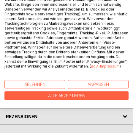
Website. Einige von ihnen sind essenziell und technisch notwendig.
bis hin zu Kriminalerzählungen.
Daneben verwenden wir Analysemethoden (z. B. Cookies oder
Fingerprints sowie serverseitiges Tracking), um zu messen, wie häufig
So ist es ihr auch in diesem Buch gelungen, sozialkritische
unsere Seite besucht und wie sie genutzt wird. Wir verwenden
Themen nachdenklich und scharfsinnig auf den Punkt zu
Trackingtechnologien zu Marketingzwecken und setzen hierzu
serverseitiges Tracking sowie auch Drittanbieter ein, wodurch ggf.
bringen.
geräteübergreifend Cookies, Fingerprints, Tracking-Pixel, IP-Adressen
sowie gehashte E-Mail-Adressen genutzt werden. Auf unserer Seite
Wie auch in ihren anderen Werken, gelingt es Christiane
betten wir zudem Drittinhalte von anderen Anbietern ein (Video-
Plattformen). Wir haben auf die weitere Datenverarbeitung und ein
Schwarze immer wieder, mit unkonventionellen Wendungen
etwaiges Tracking durch den Drittanbieter keinen Einfluss. Mit deiner
zu überraschen und dabei Tiefgründiges und Humorvolles
Einstellung willigst du in die oben beschriebenen Vorgänge ein. Du
miteinander zu verweben.“
kannst deine Einwilligung (z. B. im Footer unter „Privacy-Einstellungen“)
jederzeit mit Wirkung für die Zukunft widerrufen. (
BoD-Impressum
)
(Auszug Rezension Ana Kast)
AUTOR/IN
ABLEHNEN
ANPASSEN
ALLE AKZEPTIEREN
PRESSESTIMMEN
REZENSIONEN