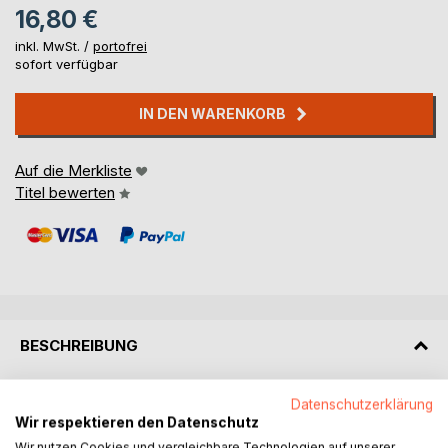
16,80 €
inkl. MwSt. /
portofrei
sofort verfügbar
IN DEN WARENKORB
Auf die Merkliste
Titel bewerten
BESCHREIBUNG
„Eine besondere Qualität der Autorin Christiane Schwarze
Datenschutzerklärung
ist zweifelsfrei ihre schriftstellerische Vielfalt.
Wir respektieren den Datenschutz
Ihre Bandbreite reicht von Kurzprosa, Lyrik, Märchen, Satire
Wir nutzen Cookies und vergleichbare Technologien auf unserer