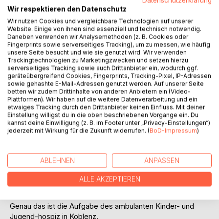
Löwenstark, so müssen die Kinder und Jugendlichen sein,
Datenschutzerklärung
Wir respektieren den Datenschutz
die an einer tödlichen Krankheit leiden. Ebenso wie ihre
Eltern, Geschwister und alle anderen Menschen, die davon
Wir nutzen Cookies und vergleichbare Technologien auf unserer
Website. Einige von ihnen sind essenziell und technisch notwendig.
betroffen sind. Jeder der selbst Familie und Kinder hat,
Daneben verwenden wir Analysemethoden (z. B. Cookies oder
wird dies nachvollziehen können.
Fingerprints sowie serverseitiges Tracking), um zu messen, wie häufig
unsere Seite besucht und wie sie genutzt wird. Wir verwenden
Trackingtechnologien zu Marketingzwecken und setzen hierzu
Also welche Qual muss es wohl sein, wenn man vom Arzt
serverseitiges Tracking sowie auch Drittanbieter ein, wodurch ggf.
erfährt, dass sein eigenes Kind an einer tödlichen Krankheit
geräteübergreifend Cookies, Fingerprints, Tracking-Pixel, IP-Adressen
leidet? Wie schlimm muss es sein, mit dem Wissen zu
sowie gehashte E-Mail-Adressen genutzt werden. Auf unserer Seite
betten wir zudem Drittinhalte von anderen Anbietern ein (Video-
leben, dass dein Kind niemals erwachsen werden wird?
Plattformen). Wir haben auf die weitere Datenverarbeitung und ein
Jeder Tag ist fortan ein Tag weniger vom Leben dieses
etwaiges Tracking durch den Drittanbieter keinen Einfluss. Mit deiner
Kindes.
Einstellung willigst du in die oben beschriebenen Vorgänge ein. Du
kannst deine Einwilligung (z. B. im Footer unter „Privacy-Einstellungen“)
Wieviel tränenreiche Stunden rauben einem den Schlaf?
jederzeit mit Wirkung für die Zukunft widerrufen. (
BoD-Impressum
)
Sorgen, die jeden Tag mehr zu werden scheinen, drücken
einen nieder, lassen verzweifeln.
ABLEHNEN
ANPASSEN
Umso wichtiger ist es, Licht in die Leben dieser Kinder und
deren Angehörigen zu bringen. Kraft zu spenden, ein
ALLE AKZEPTIEREN
offenes Ohr zu haben, zu beraten und mit Trost, Rat und
Tat beiseite zu stehen.
Genau das ist die Aufgabe des ambulanten Kinder- und
Jugend-hospiz in Koblenz.